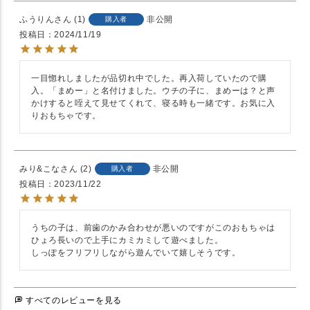
ふうりん
1
非公開
購入者
投稿日
2024/11/19
一目惚れしましたが品切れ中でした。再入荷していたので購
入。「まめー」と名付けました。ウチの子に、まめーは？と声
かけすると咥えて見せてくれて、寝る時も一緒です。お気に入
りおもちゃです。
みり&こな
2
非公開
購入者
投稿日
2023/11/22
うちの子は、前歯のかみ合わせが悪いのですがこのおもちゃは
ひょろ長いので上手にカミカミして遊べました。

しっぽをフリフリしながら遊んでいて嬉しそうです。
すべてのレビューを見る