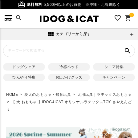
card_giftcard
送料無料
5,500円以上のお買物
※沖縄・北海道除く
0
search
favorite_outline
shopping_cart
view_module
カテゴリーから探す
search
ドッグウェア
冷感ベッド
シニア特集
ひんやり特集
お出かけグッズ
キャンペーン
HOME
愛犬のおもちゃ・知育玩具
犬用玩具｜ラテックスおもちゃ
【 犬 おもちゃ 】IDOG&ICAT オリジナルラテックスTOY さやえんど
う