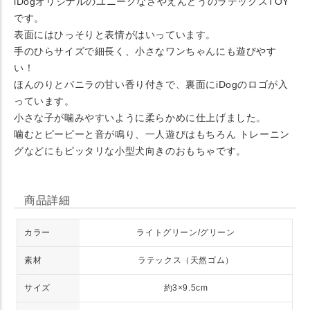
iDogオリジナルのユニークなさやえんどうのラテックスTOY
です。
表面にはひっそりと表情がはいっています。
手のひらサイズで細長く、小さなワンちゃんにも遊びやす
い！
ほんのりとバニラの甘い香り付きで、裏面にiDogのロゴが入
っています。
小さな子が噛みやすいように柔らかめに仕上げました。
噛むとピーピーと音が鳴り、一人遊びはもちろん トレーニン
グなどにもピッタリな小型犬向きのおもちゃです。
商品詳細
カラー
ライトグリーン/グリーン
素材
ラテックス（天然ゴム）
サイズ
約3×9.5cm