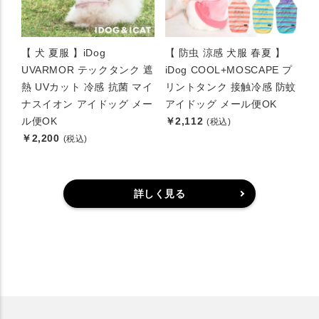
【 犬 夏服 】iDog
【 防虫 涼感 犬服 春夏 】
UVARMOR テックタンク 遮
iDog COOL+MOSCAPE プ
熱 UVカット 冷感 抗菌 マイ
リントタンク 接触冷感 防蚊
ナスイオン アイドッグ メー
アイドッグ メール便OK
ル便OK
￥2,112
(税込)
￥2,200
(税込)
詳しく見る