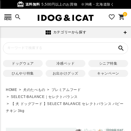
card_giftcard
送料無料
5,500円以上のお買物
※沖縄・北海道除く
0
search
favorite_outline
shopping_cart
view_module
カテゴリーから探す
search
ドッグウェア
冷感ベッド
シニア特集
ひんやり特集
お出かけグッズ
キャンペーン
HOME
犬のたべもの
プレミアムフード
SELECT-BALANCE｜セレクトバランス
【 犬 ドッグフード 】SELECT BALANCE セレクトバランス パピー
チキン 3kg