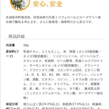
合成保存料無添加。自然由来の天然トコフェロールとローズマリー抽
出物で酸化を抑えます。さらに無着色・無香料だから安心です。
商品詳細
内容量
3kg
原材料(フ
乾燥チキン、とうもろこし、米、鶏脂（オメガ6脂肪酸・
ード)
オメガ3脂肪酸源）、ソイビーンミール、ビートパルプ、
チキンエキス、乾燥卵、ビール酵母、乾燥ミルクプロテイ
ン、サーモンオイル（オメガ3脂肪酸源）、 クランベリ
ー、フラクトオリゴ糖、コエンザイムQ10、ビタミン類
（A、D、E、B1、B2、B6、B12、ナイアシン、パントテ
ン酸、葉酸、ビオチン、コリン）、ミネラル類（カルシウ
ム、リン、カリウム、ナトリウム、クロライド、硫酸亜
鉛、鉄、銅、マンガン、セレン、ヨウ素）、酸化防止剤
（ミックストコフェロール、クエン酸、ローズマリー抽出
物）
保証分析
粗たんぱく質(26.0%以上)、粗脂肪(17.0%以上)、粗繊維
値(フード)
(3.5%以下)、粗灰分(8.5%以下)、水分(10.0%以下)、カ