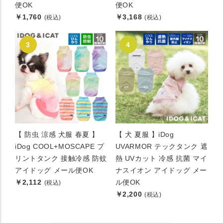
便OK
便OK
￥1,760
￥3,168
(税込)
(税込)
【 防虫 涼感 犬服 春夏 】
【 犬 夏服 】iDog
iDog COOL+MOSCAPE プ
UVARMOR テックタンク 遮
リントタンク 接触冷感 防蚊
熱 UVカット 冷感 抗菌 マイ
アイドッグ メール便OK
ナスイオン アイドッグ メー
￥2,112
ル便OK
(税込)
￥2,200
(税込)