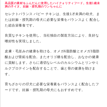
高品質の素材をふんだんに使用したハイクォリティフード。生後1歳未
満の子イヌ、妊娠・授乳期のワンちゃんに
セレクトバランス パピー チキンは、生後1才未満の幼犬、ま
たは妊娠・授乳期の母犬に必要な栄養をバランスよく 配合し
た総合栄養食です。
良質なチキンを使用し、当社独自の製造方法により、良好な
嗜好性を実現しました。
皮膚・毛並みの健康を助ける、オメガ6脂肪酸とオメガ3脂肪
酸および亜鉛を配合。またオリゴ糖を配合し、おなかの健康
に貢献します。さらに適切なレベルのカルシウムとリンやミ
ルクプロテインを配合することで、歯と骨の健康を助けま
す。
育ちざかりの仔犬に必要な栄養素をバランスよく配合したフ
ードです。妊娠・授乳期の母犬にもおすすめです。