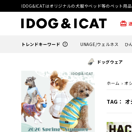
IDOG&ICATはオリジナルの犬服やベッド等のペット
card_giftcard
トレンドキーワード
error_outline
UNAGE/ウェルネス
ひ
ドッグウェア
ホーム
オ
TAG： 