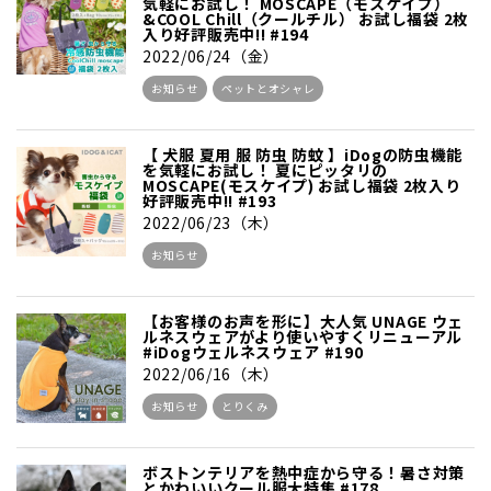
気軽にお試し！ MOSCAPE（モスケイプ）
&COOL Chill（クールチル） お試し福袋 2枚
入り好評販売中!! #194
2022/06/24（金）
お知らせ
ペットとオシャレ
【 犬服 夏用 服 防虫 防蚊 】iDogの防虫機能
を気軽にお試し！ 夏にピッタリの
MOSCAPE(モスケイプ) お試し福袋 2枚入り
好評販売中!! #193
2022/06/23（木）
お知らせ
【お客様のお声を形に】大人気 UNAGE ウェ
ルネスウェアがより使いやすくリニューアル
#iDogウェルネスウェア #190
2022/06/16（木）
お知らせ
とりくみ
ボストンテリアを熱中症から守る！暑さ対策
とかわいいクール服大特集 #178