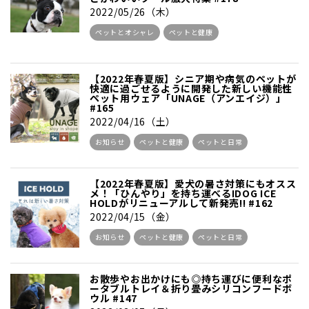
2022/05/26（木）
ペットとオシャレ
ペットと健康
【2022年春夏版】シニア期や病気のペットが
快適に過ごせるように開発した新しい機能性
ペット用ウェア「UNAGE（アンエイジ）」
#165
2022/04/16（土）
お知らせ
ペットと健康
ペットと日常
【2022年春夏版】愛犬の暑さ対策にもオスス
メ！「ひんやり」を持ち運べるIDOG ICE
HOLDがリニューアルして新発売!! #162
2022/04/15（金）
お知らせ
ペットと健康
ペットと日常
お散歩やお出かけにも◎持ち運びに便利なポ
ータブルトレイ＆折り畳みシリコンフードボ
ウル #147