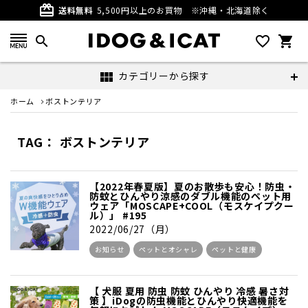
card_giftcard
送料無料
5,500円以上のお買物
※沖縄・北海道除く
search
favorite_outline
shopping_cart
カテゴリーから探す
view_module
ホーム
ボストンテリア
TAG： ボストンテリア
【2022年春夏版】夏のお散歩も安心！防虫・
防蚊とひんやり涼感のダブル機能のペット用
ウェア「MOSCAPE+COOL（モスケイプクー
ル）」 #195
2022/06/27（月）
お知らせ
ペットとオシャレ
ペットと健康
【 犬服 夏用 防虫 防蚊 ひんやり 冷感 暑さ対
策 】iDogの防虫機能とひんやり快適機能を