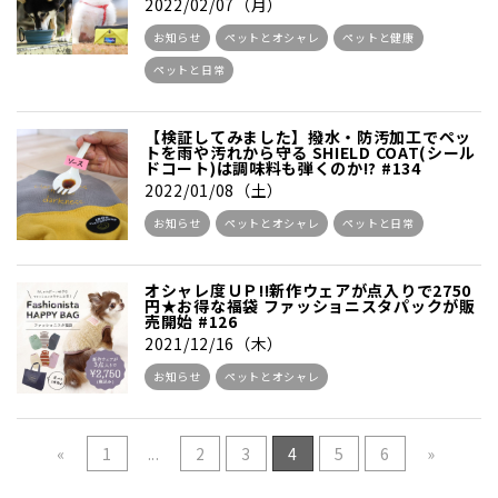
2022/02/07（月）
お知らせ
ペットとオシャレ
ペットと健康
ペットと日常
【検証してみました】撥水・防汚加工でペッ
トを雨や汚れから守る SHIELD COAT(シール
ドコート)は調味料も弾くのか!? #134
2022/01/08（土）
お知らせ
ペットとオシャレ
ペットと日常
オシャレ度ＵＰ!!新作ウェアが点入りで2750
円★お得な福袋 ファッショニスタパックが販
売開始 #126
2021/12/16（木）
お知らせ
ペットとオシャレ
«
1
...
2
3
4
5
6
»