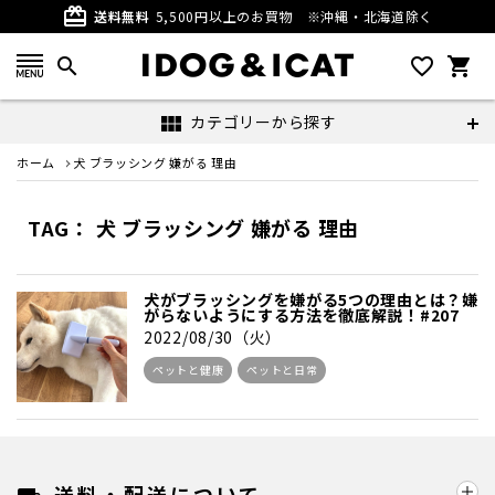
card_giftcard
送料無料
5,500円以上のお買物
※沖縄・北海道除く
search
favorite_outline
shopping_cart
カテゴリーから探す
view_module
ホーム
犬 ブラッシング 嫌がる 理由
TAG： 犬 ブラッシング 嫌がる 理由
犬がブラッシングを嫌がる5つの理由とは？嫌
がらないようにする方法を徹底解説！#207
2022/08/30（火）
ペットと健康
ペットと日常
送料・配送について