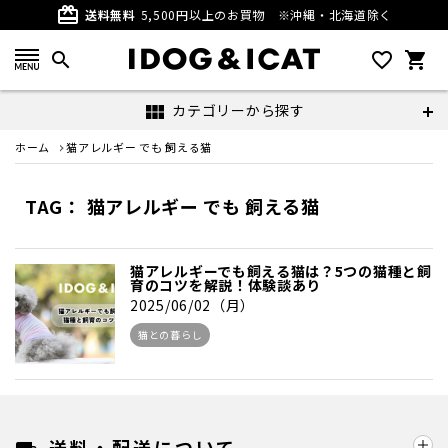
card_giftcard
送料無料
5,500円以上のお買物
※沖縄・北海道除く
search
favorite_outline
shopping_cart
カテゴリーから探す
view_module
ホーム
猫アレルギー でも 飼える猫
TAG： 猫アレルギー でも 飼える猫
猫アレルギーでも飼える猫は？5つの猫種と飼
育のコツを解説！体験談あり
2025/06/02（月）
猫との暮らし
送料・配送について