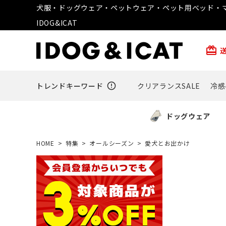
犬服・ドッグウェア・ペットウェア・ペット用ベッド・マ
IDOG&ICAT
card_giftcard
トレンドキーワード
error_outline
クリアランスSALE
冷感
ドッグウェア
HOME
特集
オールシーズン
愛犬とお出かけ