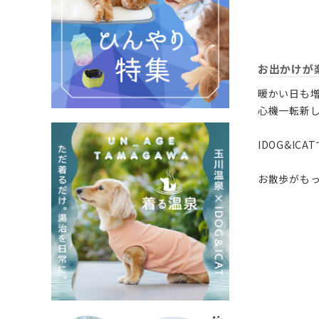
お出かけが
暖かい日も
心機一転新
IDOG&I
お散歩がもっ