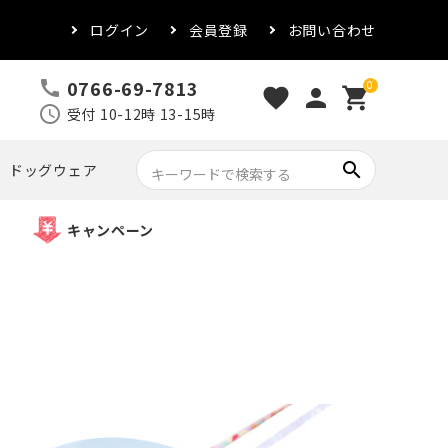
ログイン
会員登録
お問い合わせ
0766-69-7813
call
0
favorite
person
shopping_cart
schedule
受付 10-12時 13-15時
search
ドッグウェア
キャンペーン