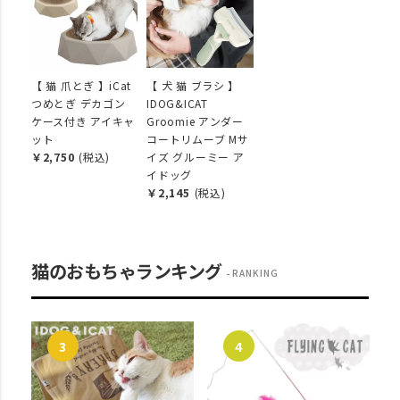
【 猫 爪とぎ 】iCat
【 犬 猫 ブラシ 】
つめとぎ デカゴン
IDOG&ICAT
ケース付き アイキャ
Groomie アンダー
ット
コートリムーブ Mサ
￥2,750
(税込)
イズ グルーミー ア
イドッグ
￥2,145
(税込)
猫のおもちゃランキング
RANKING