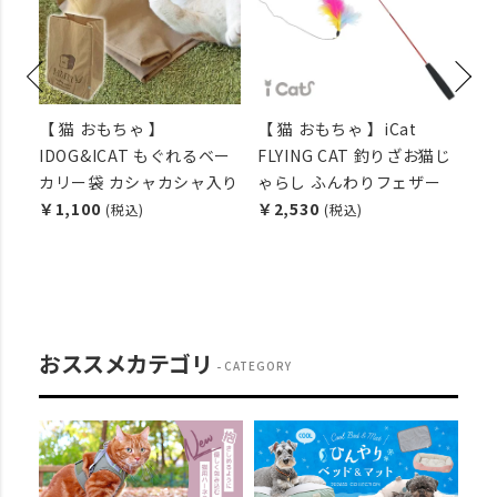
【 猫 おもちゃ 】
【 猫 おもちゃ 】iCat
【
ポテ
IDOG&ICAT もぐれるベー
FLYING CAT 釣りざお猫じ
ケ
カ
カリー袋 カシャカシャ入り
ゃらし ふんわりフェザー
ッ
￥1,100
￥2,530
￥1
(税込)
(税込)
おススメカテゴリ
CATEGORY