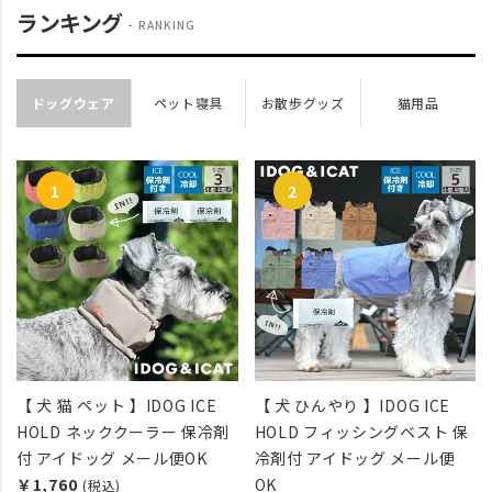
ランキング
RANKING
ドッグウェア
ペット寝具
お散歩グッズ
猫用品
【 犬 猫 ペット 】IDOG ICE
【 犬 ひんやり 】IDOG ICE
HOLD ネッククーラー 保冷剤
HOLD フィッシングベスト 保
付 アイドッグ メール便OK
冷剤付 アイドッグ メール便
￥1,760
OK
(税込)