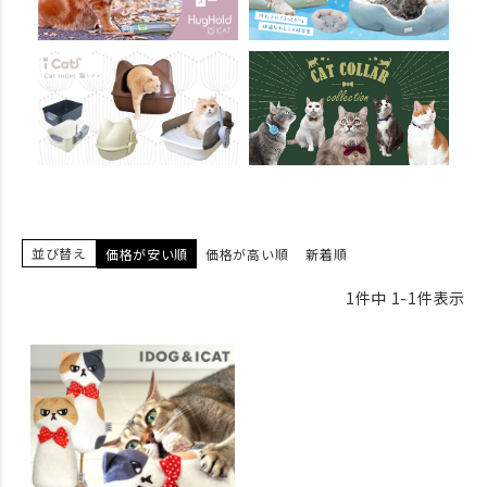
並び替え
価格が安い順
価格が高い順
新着順
1
件中
1
-
1
件表示