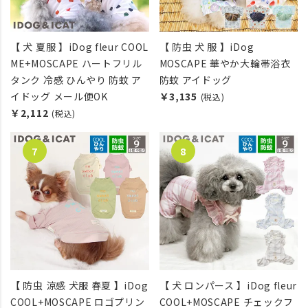
【 犬 夏服 】iDog fleur COOL
【 防虫 犬 服 】iDog
ME+MOSCAPE ハートフリル
MOSCAPE 華やか大輪帯浴衣
タンク 冷感 ひんやり 防蚊 ア
防蚊 アイドッグ
イドッグ メール便OK
￥3,135
(税込)
￥2,112
(税込)
【 防虫 涼感 犬服 春夏 】iDog
【 犬 ロンパース 】iDog fleur
COOL+MOSCAPE ロゴプリン
COOL+MOSCAPE チェックフ