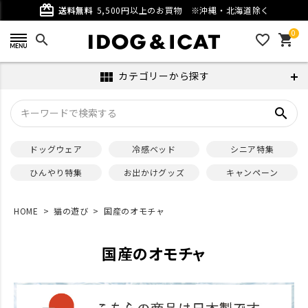
card_giftcard
送料無料
5,500円以上のお買物
※沖縄・北海道除く
0
search
favorite_outline
shopping_cart
カテゴリーから探す
view_module
search
ドッグウェア
冷感ベッド
シニア特集
ひんやり特集
お出かけグッズ
キャンペーン
HOME
猫の遊び
国産のオモチャ
国産のオモチャ