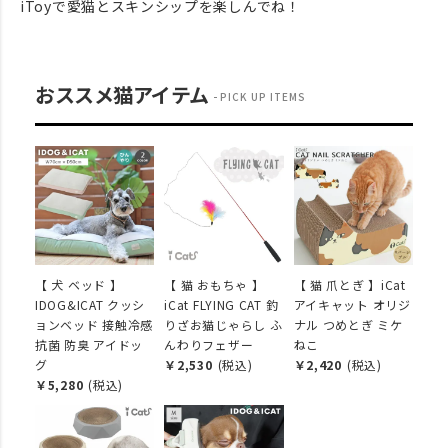
iToyで愛猫とスキンシップを楽しんでね！
おススメ猫アイテム
PICK UP ITEMS
【 犬 ベッド 】
【 猫 おもちゃ 】
【 猫 爪とぎ 】iCat
IDOG&ICAT クッシ
iCat FLYING CAT 釣
アイキャット オリジ
ョンベッド 接触冷感
りざお猫じゃらし ふ
ナル つめとぎ ミケ
抗菌 防臭 アイドッ
んわりフェザー
ねこ
グ
￥2,530
(税込)
￥2,420
(税込)
￥5,280
(税込)