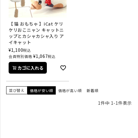
【 猫 おもちゃ 】iCat ケリ
ケリおこニャン キャットニ
ップとカシャカシャ入り ア
イキャット
¥
1,100
税込
¥
1,067
会員特別価格
税込
カゴに入れる
並び替え
価格が安い順
価格が高い順
新着順
1
件中
1
-
1
件表示