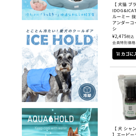
【 犬猫 ブ
IDOG&ICA
ルーミー 
アンダーコ
シ
¥
2,475
税込
会員特別価格
カゴに
【 犬 シャ
】エーピー