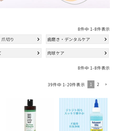
8
件中
1
-
8
件表示
・爪切り
歯磨き・デンタルケア
ズ
肉球ケア
8
件中
1
-
8
件表示
1
2
39
件中
1
-
20
件表示