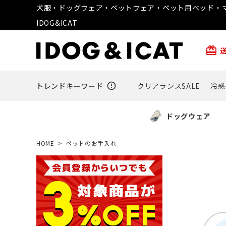
犬服・ドッグウェア・ペットウェア・ペット用ベッド・マ
IDOG&ICAT
card_giftcard
トレンドキーワード
error_outline
クリアランスSALE
冷感
ドッグウェア
HOME
ペットのお手入れ