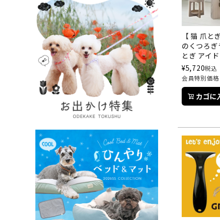
【 猫 爪とぎ
のくつろぎ
とぎ アイ
¥
5,720
税込
会員特別価格
カゴに