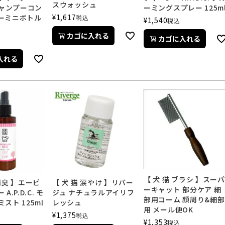
スウォッシュ
. シャンプーコン
ーミングスプレー 125m
¥
1,617
ーミニボトル
税込
¥
1,540
税込
カゴに入れる
カゴに入れる
入れる
【 犬 猫 ブラシ 】スーパ
消臭 】エーピ
【 犬 猫 涙やけ 】リバー
ーキャット 部分ケア 細
.P.D.C. モ
ジュ ナチュラルアイリフ
部用コーム 顔周り&細部
スト 125ml
レッシュ
用 メール便OK
¥
1,375
税込
¥
1,353
税込