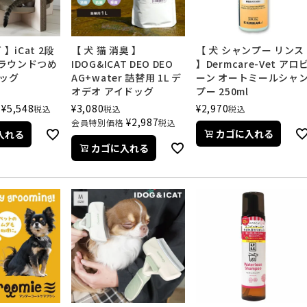
 】iCat 2段
【 犬 猫 消臭 】
【 犬 シャンプー リンス
ラウンドつめ
IDOG&ICAT DEO DEO
】Dermcare-Vet アロ
ドッグ
AG+water 詰替用 1L デ
ーン オートミールシャ
オデオ アイドッグ
プー 250ml
¥
5,548
¥
3,080
¥
2,970
税込
税込
税込
¥
2,987
会員特別価格
税込
カゴに入れる
入れる
カゴに入れる