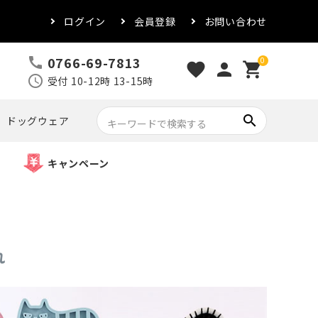
ログイン
会員登録
お問い合わせ
0766-69-7813
call
0
favorite
person
shopping_cart
schedule
受付 10-12時 13-15時
search
ドッグウェア
キャンペーン
れ