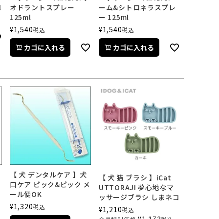
l
オドラントスプレー
ーム&シトロネラスプレ
125ml
ー 125ml
¥
1,540
¥
1,540
税込
税込
カゴに入れる
カゴに入れる
【 犬 デンタルケア 】犬
【 犬 猫 ブラシ 】iCat
口ケア ピック&ピック メ
UTTORAJI 夢心地なマ
ール便OK
ッサージブラシ しまネコ
¥
1,320
税込
¥
1,210
税込