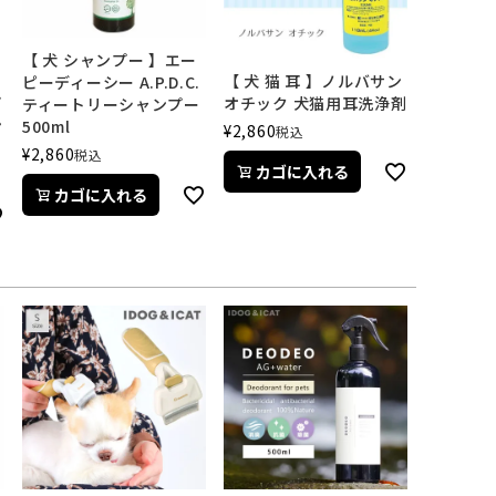
【 犬 シャンプー 】エー
【 犬 猫 耳 】ノルバサン
ピーディーシー A.P.D.C.
ビ
オチック 犬猫用耳洗浄剤
ティートリーシャンプー
ン
500ml
¥
2,860
税込
¥
2,860
税込
カゴに入れる
カゴに入れる