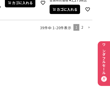
¥
1,173
会員特別価格
税込
カゴに入れる
カゴに入れる
1
2
39
件中
1
-
20
件表示
ワンダフルセール