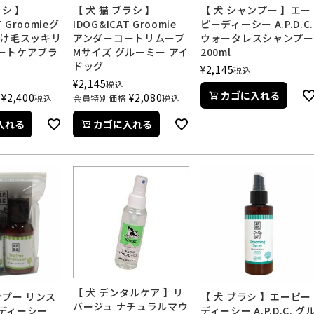
ラシ 】
【 犬 猫 ブラシ 】
【 犬 シャンプー 】エー
T Groomieグ
IDOG&ICAT Groomie
ピーディーシー A.P.D.C.
抜け毛スッキリ
アンダーコートリムーブ
ウォータレスシャンプー
ートケアブラ
Mサイズ グルーミー アイ
200ml
ドッグ
¥
2,145
税込
¥
2,145
税込
カゴに入れる
¥
2,400
¥
2,080
税込
会員特別価格
税込
入れる
カゴに入れる
【 犬 デンタルケア 】リ
ンプー リンス
【 犬 ブラシ 】エーピー
バージュ ナチュラルマウ
ディーシー
ディーシー A.P.D.C. グ