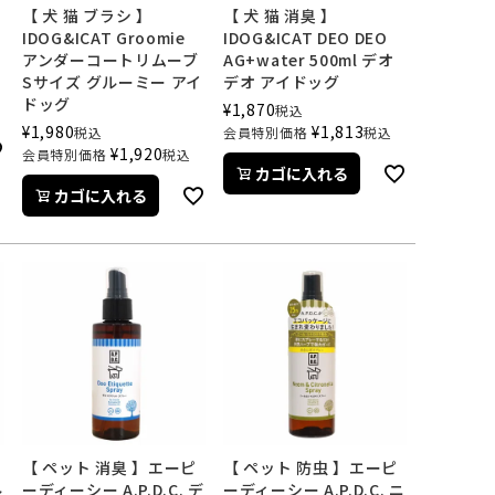
【 犬 猫 ブラシ 】
【 犬 猫 消臭 】
IDOG&ICAT Groomie
IDOG&ICAT DEO DEO
アンダーコートリムーブ
AG+water 500ml デオ
Sサイズ グルーミー アイ
デオ アイドッグ
ドッグ
¥
1,870
税込
¥
1,980
¥
1,813
税込
会員特別価格
税込
¥
1,920
会員特別価格
税込
カゴに入れる
カゴに入れる
【 ペット 消臭 】エーピ
【 ペット 防虫 】エーピ
ル
ーディーシー A.P.D.C. デ
ーディーシー A.P.D.C. ニ