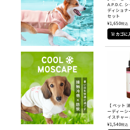
A.P.D.C
ディショナ
セット
¥
1,650
税込
カゴに
【 ペット 
ーディーシー A
イスチャーミ
¥
1,540
税込