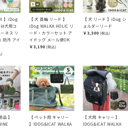
 】iDog
【 犬 首輪 リード 】
【 犬 リード 】iDog シ
Hold犬用コ
iDog WALKA HOLIC リ
ョルダーリード
ーネス リ
ード・カラーセット ア
￥3,300
(税込)
 防汚 アイ
イドッグ メール便OK
￥3,190
(税込)
込)
用品 】
【 ペット用 キャリー
【 犬用 キャリー 】
NINE
】IDOG&ICAT WALKA
IDOG&ICAT WALKA