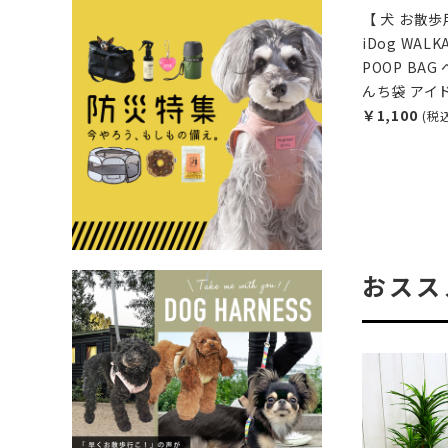
【 犬 お散歩
iDog WALKA
POOP BA
んち袋 アイ
￥1,100
(税
おスス