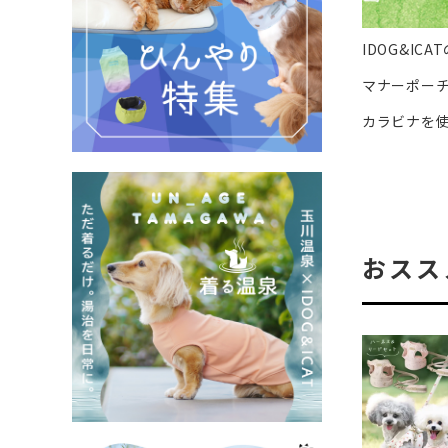
IDOG&IC
マナーポー
カラビナを
おスス