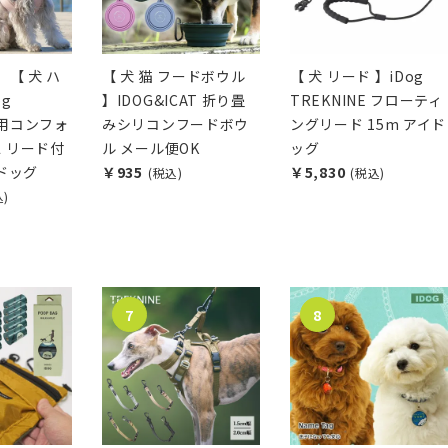
】【 犬 ハ
【 犬 猫 フードボウル
【 犬 リード 】iDog
og
】IDOG&ICAT 折り畳
TREKNINE フローティ
 犬用コンフォ
みシリコンフードボウ
ングリード 15m アイド
 リード付
ル メール便OK
ッグ
イドッグ
￥935
￥5,830
(税込)
(税込)
込)