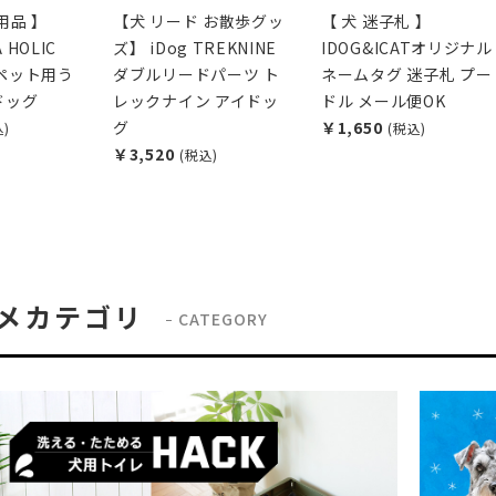
用品 】
【犬 リード お散歩グッ
【 犬 迷子札 】
 HOLIC
ズ】 iDog TREKNINE
IDOG&ICATオリジナル
G ペット用う
ダブルリードパーツ ト
ネームタグ 迷子札 プー
ドッグ
レックナイン アイドッ
ドル メール便OK
グ
￥1,650
込)
(税込)
￥3,520
(税込)
メカテゴリ
CATEGORY