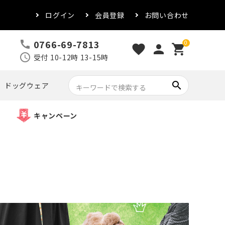
ログイン
会員登録
お問い合わせ
0766-69-7813
call
0
favorite
person
shopping_cart
schedule
受付 10-12時 13-15時
search
ドッグウェア
キャンペーン