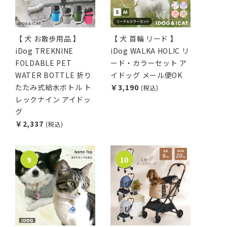
【 犬 お散歩用品 】
【 犬 首輪 リード 】
iDog TREKNINE
iDog WALKA HOLIC リ
FOLDABLE PET
ード・カラーセット ア
WATER BOTTLE 折り
イドッグ メール便OK
たたみ式給水ボトル ト
￥3,190
(税込)
レックナイン アイドッ
グ
￥2,337
(税込)