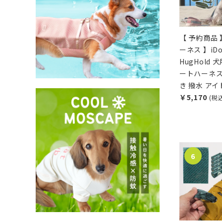
【 予約商品 
ーネス 】iD
HugHold
ートハーネス
き 撥水 ア
￥5,170
(税