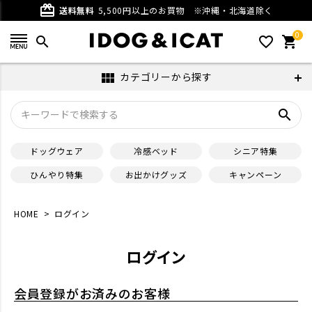
card_giftcard
送料無料
5,500円以上のお買物
※沖縄・北海道除く
0
search
favorite_outline
shopping_cart
カテゴリーから探す
view_module
search
ドッグウェア
冷感ベッド
シニア特集
ひんやり特集
お出かけグッズ
キャンペーン
HOME
ログイン
ログイン
会員登録がお済みのお客様