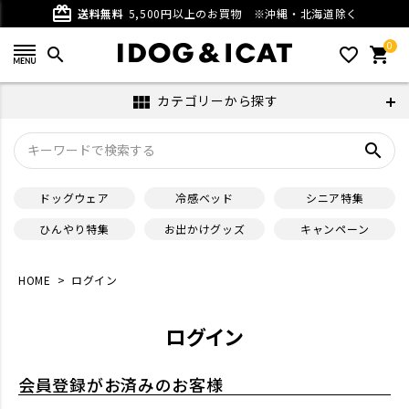
card_giftcard
送料無料
5,500円以上のお買物
※沖縄・北海道除く
0
search
favorite_outline
shopping_cart
カテゴリーから探す
view_module
search
ドッグウェア
冷感ベッド
シニア特集
ひんやり特集
お出かけグッズ
キャンペーン
HOME
ログイン
ログイン
会員登録がお済みのお客様