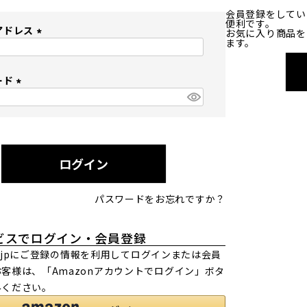
会員登録をしてい
便利です。
アドレス
お気に入り商品を
ます。
(
必
ード
須
)
(
必
須
)
ログイン
パスワードをお忘れですか？
ビスでログイン・会員登録
.co.jpにご登録の情報を利用してログインまたは会員
客様は、「Amazonアカウントでログイン」ボタ
みください。