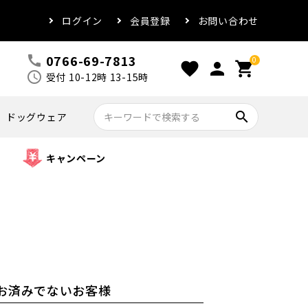
ログイン
会員登録
お問い合わせ
0766-69-7813
call
0
favorite
person
shopping_cart
schedule
受付 10-12時 13-15時
search
ドッグウェア
キャンペーン
お済みでないお客様