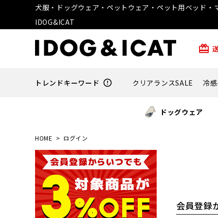
犬服・ドッグウェア・ペットウェア・ペット用ベッド・マ
IDOG&ICAT
card_giftcard
トレンドキーワード
error_outline
クリアランスSALE
冷感
ドッグウェア
HOME
ログイン
会員登録