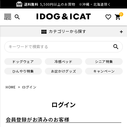
card_giftcard
送料無料
5,500円以上のお買物
※沖縄・北海道除く
0
search
favorite_outline
shopping_cart
カテゴリーから探す
view_module
search
ドッグウェア
冷感ベッド
シニア特集
ひんやり特集
お出かけグッズ
キャンペーン
HOME
ログイン
ログイン
会員登録がお済みのお客様