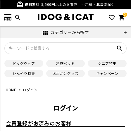
card_giftcard
送料無料
5,500円以上のお買物
※沖縄・北海道除く
0
search
favorite_outline
shopping_cart
カテゴリーから探す
view_module
search
ドッグウェア
冷感ベッド
シニア特集
ひんやり特集
お出かけグッズ
キャンペーン
HOME
ログイン
ログイン
会員登録がお済みのお客様