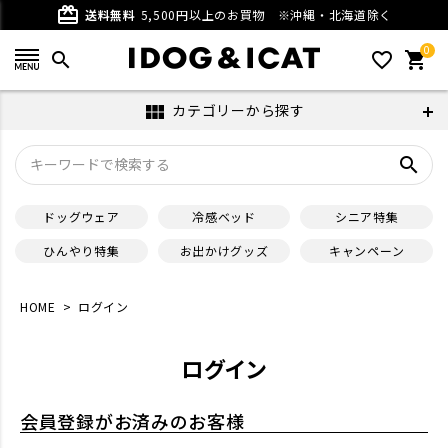
card_giftcard
送料無料
5,500円以上のお買物
※沖縄・北海道除く
0
search
favorite_outline
shopping_cart
カテゴリーから探す
view_module
search
ドッグウェア
冷感ベッド
シニア特集
ひんやり特集
お出かけグッズ
キャンペーン
HOME
ログイン
ログイン
会員登録がお済みのお客様