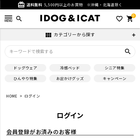
card_giftcard
送料無料
5,500円以上のお買物
※沖縄・北海道除く
0
search
favorite_outline
shopping_cart
カテゴリーから探す
view_module
search
ドッグウェア
冷感ベッド
シニア特集
ひんやり特集
お出かけグッズ
キャンペーン
HOME
ログイン
ログイン
会員登録がお済みのお客様