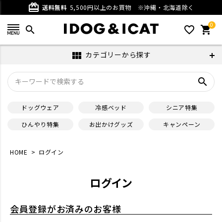
card_giftcard
送料無料
5,500円以上のお買物
※沖縄・北海道除く
0
search
favorite_outline
shopping_cart
カテゴリーから探す
view_module
search
ドッグウェア
冷感ベッド
シニア特集
ひんやり特集
お出かけグッズ
キャンペーン
HOME
ログイン
ログイン
会員登録がお済みのお客様