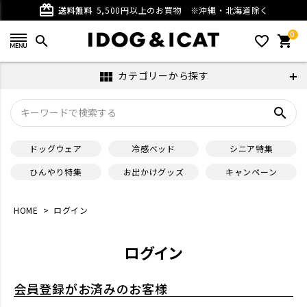
card_giftcard
送料無料
5,500円以上のお買物
※沖縄・北海道除く
0
search
favorite_outline
shopping_cart
カテゴリーから探す
view_module
search
ドッグウェア
冷感ベッド
シニア特集
ひんやり特集
お出かけグッズ
キャンペーン
HOME
ログイン
ログイン
会員登録がお済みのお客様