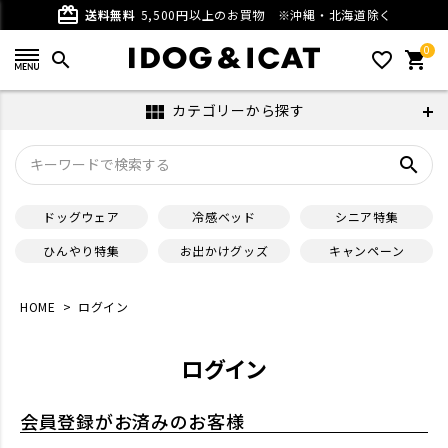
card_giftcard
送料無料
5,500円以上のお買物
※沖縄・北海道除く
0
search
favorite_outline
shopping_cart
カテゴリーから探す
view_module
search
ドッグウェア
冷感ベッド
シニア特集
ひんやり特集
お出かけグッズ
キャンペーン
HOME
ログイン
ログイン
会員登録がお済みのお客様