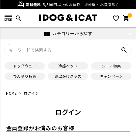
card_giftcard
送料無料
5,500円以上のお買物
※沖縄・北海道除く
0
search
favorite_outline
shopping_cart
カテゴリーから探す
view_module
search
ドッグウェア
冷感ベッド
シニア特集
ひんやり特集
お出かけグッズ
キャンペーン
HOME
ログイン
ログイン
会員登録がお済みのお客様