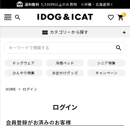
card_giftcard
送料無料
5,500円以上のお買物
※沖縄・北海道除く
0
search
favorite_outline
shopping_cart
カテゴリーから探す
view_module
search
ドッグウェア
冷感ベッド
シニア特集
ひんやり特集
お出かけグッズ
キャンペーン
HOME
ログイン
ログイン
会員登録がお済みのお客様