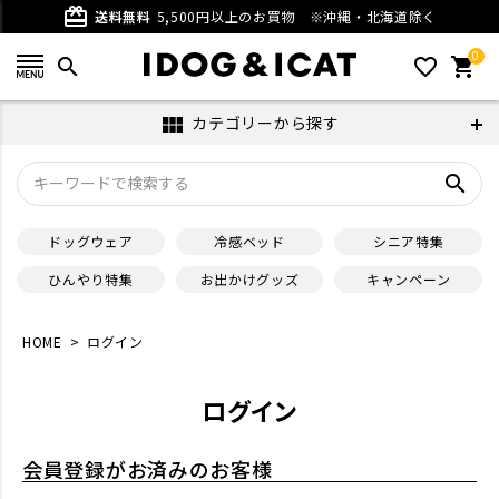
card_giftcard
送料無料
5,500円以上のお買物
※沖縄・北海道除く
0
search
favorite_outline
shopping_cart
カテゴリーから探す
view_module
search
ドッグウェア
冷感ベッド
シニア特集
ひんやり特集
お出かけグッズ
キャンペーン
HOME
ログイン
ログイン
会員登録がお済みのお客様