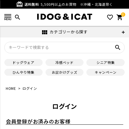
card_giftcard
送料無料
5,500円以上のお買物
※沖縄・北海道除く
0
search
favorite_outline
shopping_cart
カテゴリーから探す
view_module
search
ドッグウェア
冷感ベッド
シニア特集
ひんやり特集
お出かけグッズ
キャンペーン
HOME
ログイン
ログイン
会員登録がお済みのお客様