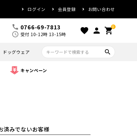
ログイン
会員登録
お問い合わせ
0766-69-7813
call
0
favorite
person
shopping_cart
schedule
受付 10-12時 13-15時
search
ドッグウェア
キャンペーン
お済みでないお客様