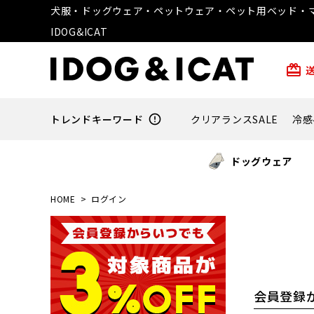
犬服・ドッグウェア・ペットウェア・ペット用ベッド・マ
IDOG&ICAT
card_giftcard
トレンドキーワード
error_outline
クリアランスSALE
冷感
ドッグウェア
HOME
ログイン
会員登録