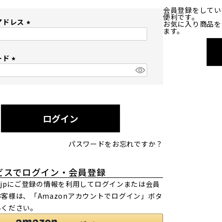
会員登録をしてい
便利です。
アドレス
お気に入り商品を
ます。
(
必
ード
須
)
(
必
須
)
ログイン
パスワードをお忘れですか？
ビスでログイン・会員登録
.co.jpにご登録の情報を利用してログインまたは会員
客様は、「Amazonアカウントでログイン」ボタ
みください。