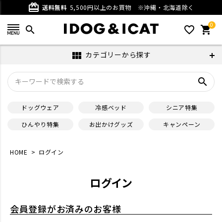
card_giftcard
送料無料
5,500円以上のお買物
※沖縄・北海道除く
0
search
favorite_outline
shopping_cart
カテゴリーから探す
view_module
search
ドッグウェア
冷感ベッド
シニア特集
ひんやり特集
お出かけグッズ
キャンペーン
HOME
ログイン
ログイン
会員登録がお済みのお客様