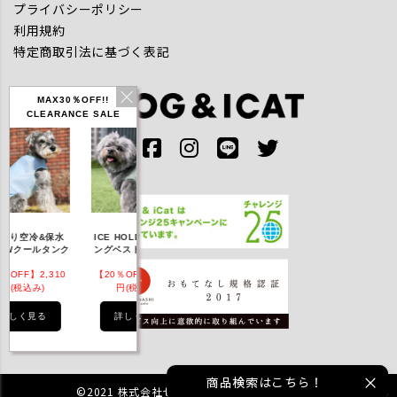
プライバシーポリシー
利用規約
特定商取引法に基づく表記
MAX30％OFF!!
CLEARANCE SALE
IDOG ICE HOLD ネ
やり空冷&保水
ICE HOLD フィッシ
テックタンク 遮
ッククーラー 保冷剤
Wクールタンク
ングベスト 保冷剤付
UVカット
付
OFF】2,310
【20％OFF】3,168
【20％OFF】1,760
【20％OFF】2,20
(税込み)
円(税込み)
円(税込み)
円(税込み)
詳しく見る
詳しく見る
詳しく見る
詳しく見る
商品検索はこちら！
©2021 株式会社ゼフィール All rights reserved.