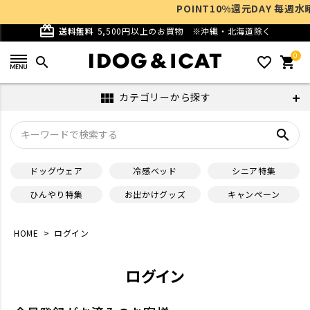
POINT10%還元DAY 毎週水曜10
card_giftcard
送料無料
5,500円以上のお買物
※沖縄・北海道除く
0
search
favorite_outline
shopping_cart
カテゴリーから探す
view_module
search
ドッグウェア
冷感ベッド
シニア特集
ひんやり特集
お出かけグッズ
キャンペーン
HOME
ログイン
ログイン