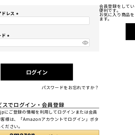
会員登録をしてい
便利です。
アドレス
お気に入り商品を
ます。
(
必
ード
須
)
(
必
須
)
ログイン
パスワードをお忘れですか？
ビスでログイン・会員登録
.co.jpにご登録の情報を利用してログインまたは会員
客様は、「Amazonアカウントでログイン」ボタ
みください。