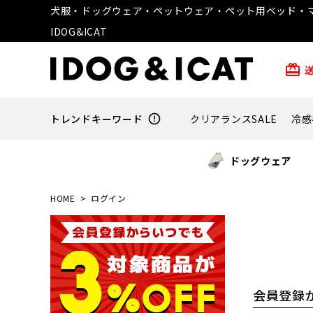
犬服・ドッグウェア・ペットウェア・ペット用ベッド・マ
IDOG&ICAT
card_giftcard
トレンドキーワード
error_outline
クリアランスSALE
冷感
ドッグウェア
HOME
ログイン
会員登録