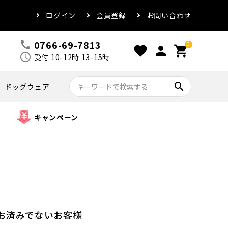
ログイン
会員登録
お問い合わせ
0766-69-7813
call
0
favorite
person
shopping_cart
schedule
受付 10-12時 13-15時
search
ドッグウェア
キャンペーン
お済みでないお客様