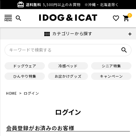
card_giftcard
送料無料
5,500円以上のお買物
※沖縄・北海道除く
0
search
favorite_outline
shopping_cart
カテゴリーから探す
view_module
search
ドッグウェア
冷感ベッド
シニア特集
ひんやり特集
お出かけグッズ
キャンペーン
HOME
ログイン
ログイン
会員登録がお済みのお客様