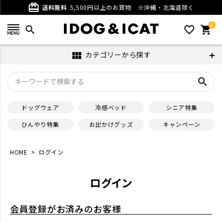
card_giftcard
送料無料
5,500円以上のお買物
※沖縄・北海道除く
0
search
favorite_outline
shopping_cart
カテゴリーから探す
view_module
search
ドッグウェア
冷感ベッド
シニア特集
ひんやり特集
お出かけグッズ
キャンペーン
HOME
ログイン
ログイン
会員登録がお済みのお客様