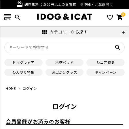
card_giftcard
送料無料
5,500円以上のお買物
※沖縄・北海道除く
0
search
favorite_outline
shopping_cart
カテゴリーから探す
view_module
search
ドッグウェア
冷感ベッド
シニア特集
ひんやり特集
お出かけグッズ
キャンペーン
HOME
ログイン
ログイン
会員登録がお済みのお客様