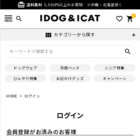
card_giftcard
送料無料
5,500円以上のお買物
※沖縄・北海道除く
0
search
favorite_outline
shopping_cart
カテゴリーから探す
view_module
search
ドッグウェア
冷感ベッド
シニア特集
ひんやり特集
お出かけグッズ
キャンペーン
HOME
ログイン
ログイン
会員登録がお済みのお客様