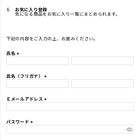
お気に入り登録
気になる商品をお気に入り一覧にまとめられます。
下記の内容をご入力の上、お進みください。
氏名
(
必
氏名（フリガナ）
須
)
(
必
Ｅメールアドレス
須
)
(
必
パスワード
須
)
(
必