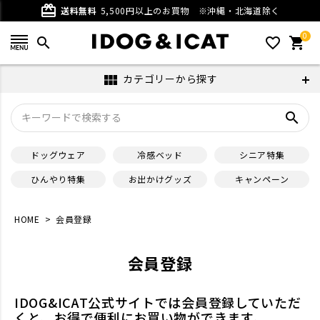
card_giftcard
送料無料
5,500円以上のお買物
※沖縄・北海道除く
0
search
favorite_outline
shopping_cart
カテゴリーから探す
view_module
search
ドッグウェア
冷感ベッド
シニア特集
ひんやり特集
お出かけグッズ
キャンペーン
HOME
会員登録
会員登録
IDOG&ICAT公式サイトでは会員登録していただ
くと、お得で便利にお買い物ができます。