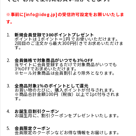
※事前に[info@idog.jp]の受信許可設定をお願いいたしま
す。
新規会員登録で300ポイントプレゼント
ポイントは 1ポイント＝1円 でお使いいただけます。
2回目のご注文から最大300円引きでお求めいただけま
す。
会員価格で対象商品がいつでも3％OFF
当サイトに会員登録するだけで対象商品がいつでも
3％OFFでお求めいただけます。
※セール対象商品は会員割引より除外となります。
全商品対象1％のポイントとして還元
お買い物のたびに、購入ポイントが付与されます。
※商品合計金額100円（税抜）以上で1pt付与されま
す。
お誕生日割引クーポン
お誕生月に、割引クーポンをプレゼントいたします。
会員限定クーポン
会員限定のクーポンなどお得な情報をお届けします。