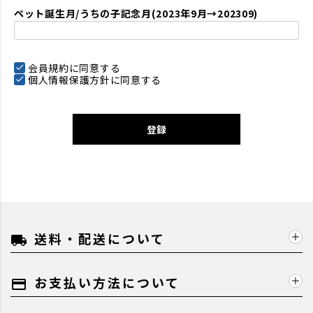
ペット誕生月/うちの子記念月(2023年9月→202309)
会員規約
に同意する
個人情報保護方針
に同意する
登録
送料・配送について
local_shipping
お支払い方法について
payment