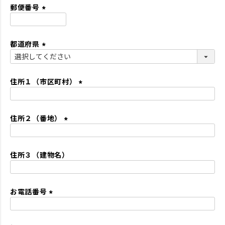
須
郵便番号
)
(
必
都道府県
須
)
(
必
須
住所１（市区町村）
)
(
必
住所２（番地）
須
)
(
必
住所３（建物名）
須
)
お電話番号
(
必