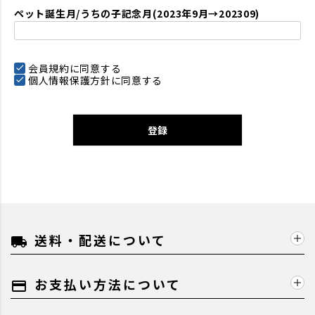
ペット誕生月/うちの子記念月(2023年9月→202309)
会員規約
に同意する
個人情報保護方針
に同意する
登録
送料・配送について
local_shipping
お支払い方法について
payment