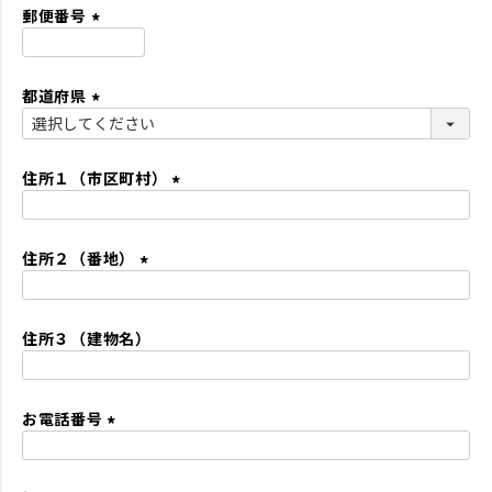
須
郵便番号
)
(
必
都道府県
須
)
(
必
須
住所１（市区町村）
)
(
必
住所２（番地）
須
)
(
必
住所３（建物名）
須
)
お電話番号
(
必