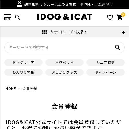
card_giftcard
送料無料
5,500円以上のお買物
※沖縄・北海道除く
0
search
favorite_outline
shopping_cart
カテゴリーから探す
view_module
search
ドッグウェア
冷感ベッド
シニア特集
ひんやり特集
お出かけグッズ
キャンペーン
HOME
会員登録
会員登録
IDOG&ICAT公式サイトでは会員登録していただ
くと、お得で便利にお買い物ができます。