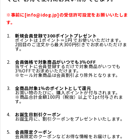
※事前に[info@idog.jp]の受信許可設定をお願いいたしま
す。
新規会員登録で300ポイントプレゼント
ポイントは 1ポイント＝1円 でお使いいただけます。
2回目のご注文から最大300円引きでお求めいただけま
す。
会員価格で対象商品がいつでも3％OFF
当サイトに会員登録するだけで対象商品がいつでも
3％OFFでお求めいただけます。
※セール対象商品は会員割引より除外となります。
全商品対象1％のポイントとして還元
お買い物のたびに、購入ポイントが付与されます。
※商品合計金額100円（税抜）以上で1pt付与されま
す。
お誕生日割引クーポン
お誕生月に、割引クーポンをプレゼントいたします。
会員限定クーポン
会員限定のクーポンなどお得な情報をお届けします。