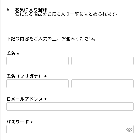
お気に入り登録
気になる商品をお気に入り一覧にまとめられます。
下記の内容をご入力の上、お進みください。
氏名
(
必
氏名（フリガナ）
須
)
(
必
Ｅメールアドレス
須
)
(
必
パスワード
須
)
(
必