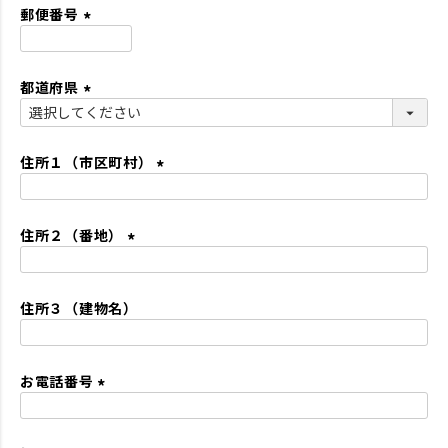
須
郵便番号
)
(
必
都道府県
須
)
(
必
須
住所１（市区町村）
)
(
必
住所２（番地）
須
)
(
必
住所３（建物名）
須
)
お電話番号
(
必