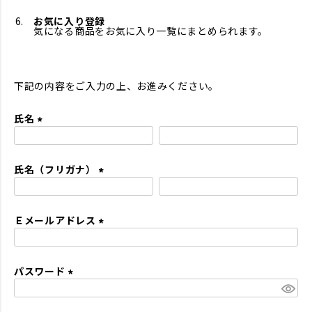
お気に入り登録
気になる商品をお気に入り一覧にまとめられます。
下記の内容をご入力の上、お進みください。
氏名
(
必
氏名（フリガナ）
須
)
(
必
Ｅメールアドレス
須
)
(
必
パスワード
須
)
(
必