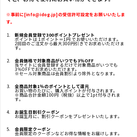
※事前に[info@idog.jp]の受信許可設定をお願いいたしま
す。
新規会員登録で300ポイントプレゼント
ポイントは 1ポイント＝1円 でお使いいただけます。
2回目のご注文から最大300円引きでお求めいただけま
す。
会員価格で対象商品がいつでも3％OFF
当サイトに会員登録するだけで対象商品がいつでも
3％OFFでお求めいただけます。
※セール対象商品は会員割引より除外となります。
全商品対象1％のポイントとして還元
お買い物のたびに、購入ポイントが付与されます。
※商品合計金額100円（税抜）以上で1pt付与されま
す。
お誕生日割引クーポン
お誕生月に、割引クーポンをプレゼントいたします。
会員限定クーポン
会員限定のクーポンなどお得な情報をお届けします。