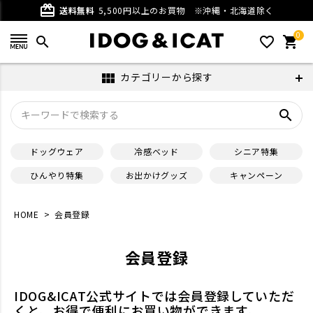
card_giftcard
送料無料
5,500円以上のお買物
※沖縄・北海道除く
0
search
favorite_outline
shopping_cart
カテゴリーから探す
view_module
search
ドッグウェア
冷感ベッド
シニア特集
ひんやり特集
お出かけグッズ
キャンペーン
HOME
会員登録
会員登録
IDOG&ICAT公式サイトでは会員登録していただ
くと、お得で便利にお買い物ができます。