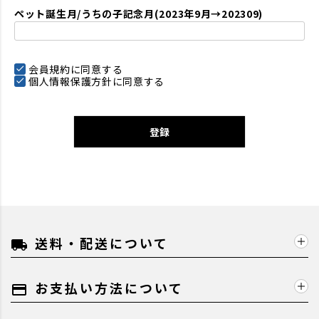
ペット誕生月/うちの子記念月(2023年9月→202309)
会員規約
に同意する
個人情報保護方針
に同意する
登録
送料・配送について
local_shipping
お支払い方法について
payment