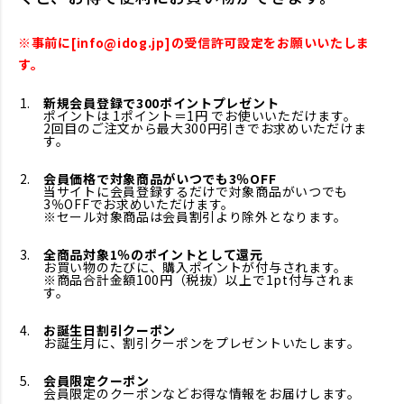
※事前に[info@idog.jp]の受信許可設定をお願いいたしま
す。
新規会員登録で300ポイントプレゼント
ポイントは 1ポイント＝1円 でお使いいただけます。
2回目のご注文から最大300円引きでお求めいただけま
す。
会員価格で対象商品がいつでも3％OFF
当サイトに会員登録するだけで対象商品がいつでも
3％OFFでお求めいただけます。
※セール対象商品は会員割引より除外となります。
全商品対象1％のポイントとして還元
お買い物のたびに、購入ポイントが付与されます。
※商品合計金額100円（税抜）以上で1pt付与されま
す。
お誕生日割引クーポン
お誕生月に、割引クーポンをプレゼントいたします。
会員限定クーポン
会員限定のクーポンなどお得な情報をお届けします。