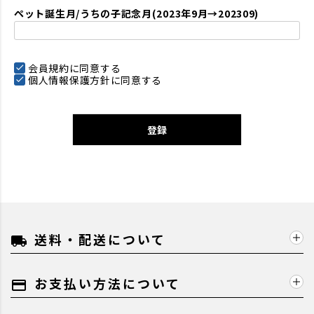
ペット誕生月/うちの子記念月(2023年9月→202309)
会員規約
に同意する
個人情報保護方針
に同意する
登録
送料・配送について
local_shipping
お支払い方法について
payment