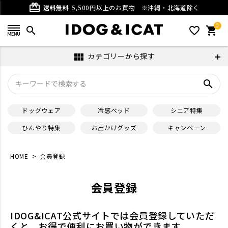
card_giftcard
送料無料
5,500円以上のお買物
※沖縄・北海道除く
0
search
favorite_outline
shopping_cart
カテゴリーから探す
view_module
search
ドッグウェア
冷感ベッド
シニア特集
ひんやり特集
お出かけグッズ
キャンペーン
HOME
会員登録
会員登録
IDOG&ICAT公式サイトでは会員登録していただ
くと、お得で便利にお買い物ができます。