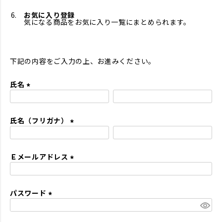
お気に入り登録
気になる商品をお気に入り一覧にまとめられます。
下記の内容をご入力の上、お進みください。
氏名
(
必
氏名（フリガナ）
須
)
(
必
Ｅメールアドレス
須
)
(
必
パスワード
須
)
(
必