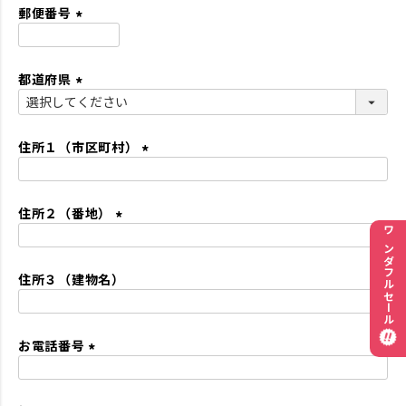
須
郵便番号
)
(
必
都道府県
須
)
(
必
須
住所１（市区町村）
)
(
必
住所２（番地）
須
)
(
ワンダフルセール
必
住所３（建物名）
須
)
お電話番号
(
必