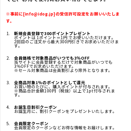
※事前に[info@idog.jp]の受信許可設定をお願いいたしま
す。
新規会員登録で300ポイントプレゼント
ポイントは 1ポイント＝1円 でお使いいただけます。
2回目のご注文から最大300円引きでお求めいただけま
す。
会員価格で対象商品がいつでも3％OFF
当サイトに会員登録するだけで対象商品がいつでも
3％OFFでお求めいただけます。
※セール対象商品は会員割引より除外となります。
全商品対象1％のポイントとして還元
お買い物のたびに、購入ポイントが付与されます。
※商品合計金額100円（税抜）以上で1pt付与されま
す。
お誕生日割引クーポン
お誕生月に、割引クーポンをプレゼントいたします。
会員限定クーポン
会員限定のクーポンなどお得な情報をお届けします。