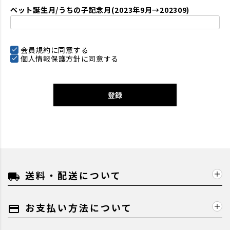
ペット誕生月/うちの子記念月(2023年9月→202309)
会員規約
に同意する
個人情報保護方針
に同意する
登録
送料・配送について
local_shipping
お支払い方法について
payment