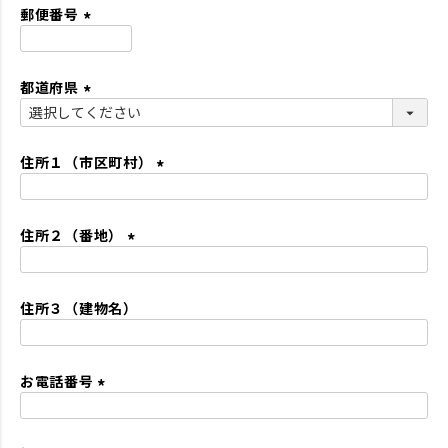
須
郵便番号
)
(
必
都道府県
須
)
(
必
須
住所１（市区町村）
)
(
必
住所２（番地）
須
)
(
必
住所３（建物名）
須
)
お電話番号
(
必