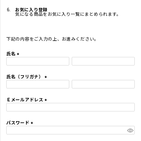
お気に入り登録
気になる商品をお気に入り一覧にまとめられます。
下記の内容をご入力の上、お進みください。
氏名
(
必
氏名（フリガナ）
須
)
(
必
Ｅメールアドレス
須
)
(
必
パスワード
須
)
(
必