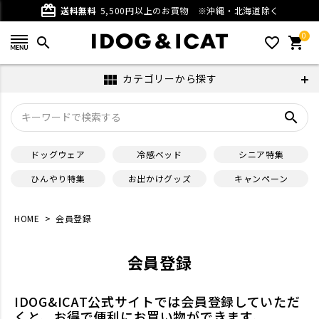
card_giftcard
送料無料
5,500円以上のお買物
※沖縄・北海道除く
0
search
favorite_outline
shopping_cart
カテゴリーから探す
view_module
search
ドッグウェア
冷感ベッド
シニア特集
ひんやり特集
お出かけグッズ
キャンペーン
HOME
会員登録
会員登録
IDOG&ICAT公式サイトでは会員登録していただ
くと、お得で便利にお買い物ができます。