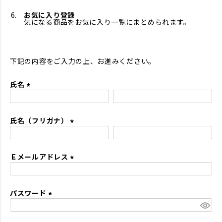
お気に入り登録
気になる商品をお気に入り一覧にまとめられます。
下記の内容をご入力の上、お進みください。
氏名
(
必
氏名（フリガナ）
須
)
(
必
Ｅメールアドレス
須
)
(
必
パスワード
須
)
(
必