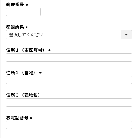
須
郵便番号
)
(
必
都道府県
須
)
(
必
須
住所１（市区町村）
)
(
必
住所２（番地）
須
)
(
必
住所３（建物名）
須
)
お電話番号
(
必