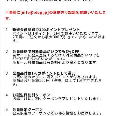
※事前に[info@idog.jp]の受信許可設定をお願いいたしま
す。
新規会員登録で300ポイントプレゼント
ポイントは 1ポイント＝1円 でお使いいただけます。
2回目のご注文から最大300円引きでお求めいただけま
す。
会員価格で対象商品がいつでも3％OFF
当サイトに会員登録するだけで対象商品がいつでも
3％OFFでお求めいただけます。
※セール対象商品は会員割引より除外となります。
全商品対象1％のポイントとして還元
お買い物のたびに、購入ポイントが付与されます。
※商品合計金額100円（税抜）以上で1pt付与されま
す。
お誕生日割引クーポン
お誕生月に、割引クーポンをプレゼントいたします。
会員限定クーポン
会員限定のクーポンなどお得な情報をお届けします。