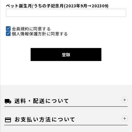
ペット誕生月/うちの子記念月(2023年9月→202309)
会員規約
に同意する
個人情報保護方針
に同意する
登録
送料・配送について
local_shipping
お支払い方法について
payment