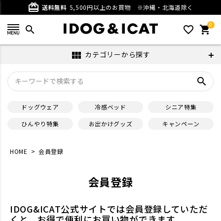
card_giftcard
送料無料
5,500円以上のお買物
※沖縄・北海道除く
0
search
favorite_outline
shopping_cart
カテゴリーから探す
view_module
search
ドッグウェア
冷感ベッド
シニア特集
ひんやり特集
お出かけグッズ
キャンペーン
HOME
会員登録
会員登録
IDOG&ICAT公式サイトでは会員登録していただ
くと、お得で便利にお買い物ができます。