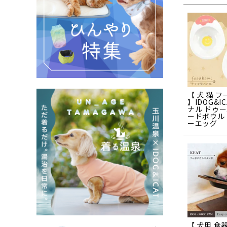
【 犬 猫 
】IDOG&I
ナル ドゥ
ードボウル
ーエッグ
【 犬用 食