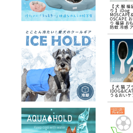
【 犬 服 福
り 】iDog
MOSCAPE
OSCAPE 
り 福袋 お
防蚊 冷感 
【 犬 猫 ブ
IDOG&ICAT
うるおいケ