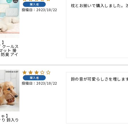
購入者
枕とお揃いで購入しました。
投稿日
2023/10/22
 】
AT クールス
マット 接
 防臭 アイ
購入者
鈴の音が可愛らしさを増しま
投稿日
2023/10/22
ちゃ 】
んぐり 鈴入り