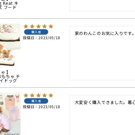
g Keat キ
ズ フード
購入者
家のわんこのお気に入りです
投稿日
2023/05/18
ちゃ 】
育おもちゃ チ
アイドッグ
購入者
大変安く購入できました。着
投稿日
2023/05/18