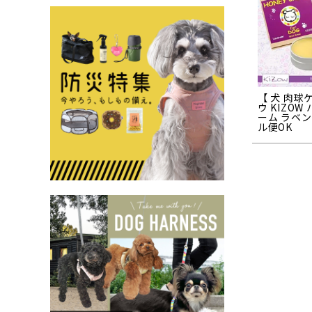
【 犬 肉球
ウ KIZOW
ーム ラベン
ル便OK