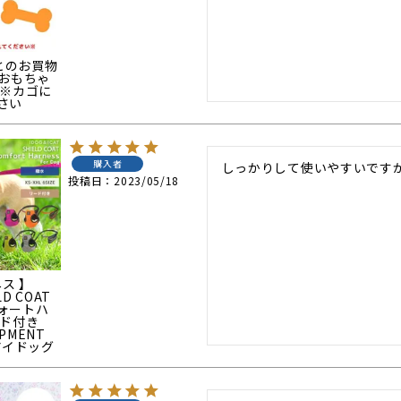
ごとのお買物
rおもちゃ
 ※カゴに
さい
購入者
しっかりして使いやすいです
投稿日
2023/05/18
ネス 】
LD COAT
ォートハ
ード付き
IPMENT
アイドッグ