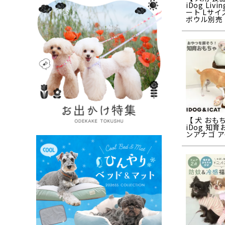
iDog Livin
ート Lサイ
ボウル別売
【 犬 おも
iDog 知
ンアナゴ 