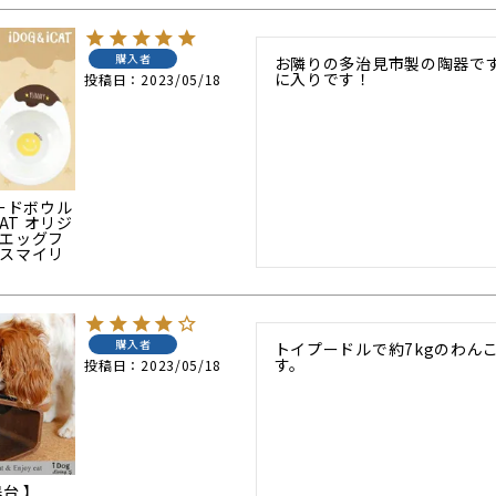
購入者
お隣りの多治見市製の陶器で
に入りです！
投稿日
2023/05/18
フードボウル
CAT オリジ
ーエッグフ
 スマイリ
購入者
トイプードルで約7kgのわん
す。
投稿日
2023/05/18
器台 】