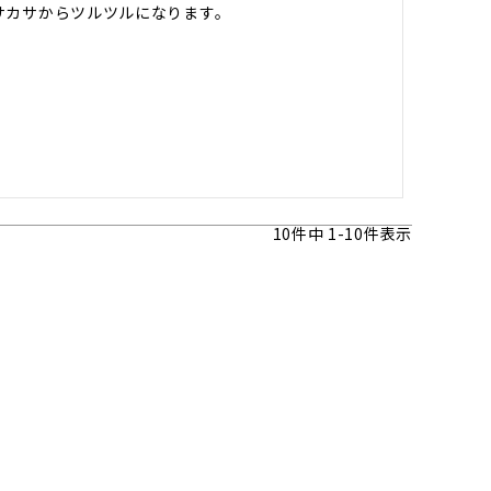
サカサからツルツルになります。
10
件中
1
-
10
件表示