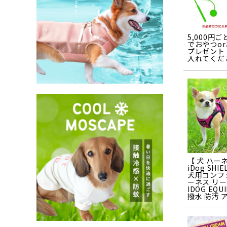
5,000円
でおやつo
プレゼント
入れてくだ
【 犬 ハー
iDog SHIE
犬用コンフ
ーネス リ
IDOG EQU
撥水 防汚 