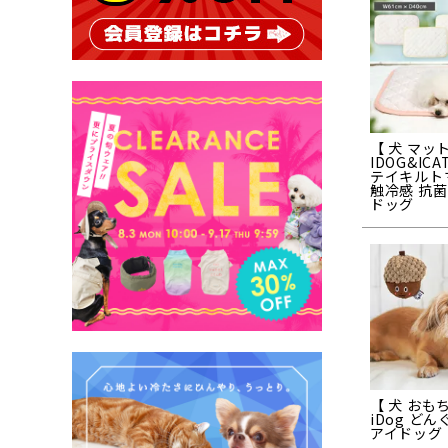
【 犬 マット
IDOG&IC
テイキルト
触冷感 抗菌
ドッグ
【 犬 おも
iDog ど
アイドッグ