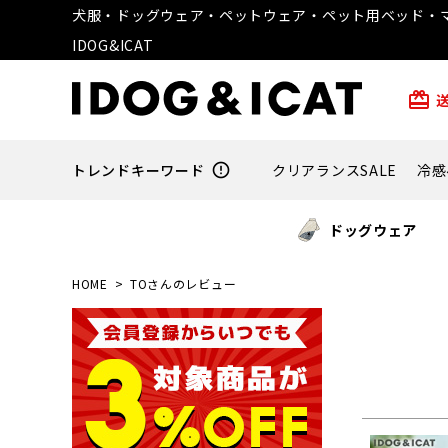
犬服・ドッグウェア・ペットウェア・ペット用ベッド・マ
IDOG&ICAT
card_giftcard
トレンドキーワード
error_outline
クリアランスSALE
冷感
ドッグウェア
HOME
TOさんのレビュー