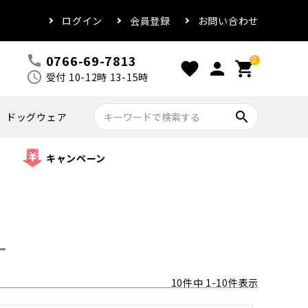
ログイン
会員登録
お問い合わせ
0766-69-7813
call
0
favorite
person
shopping_cart
schedule
受付 10-12時 13-15時
search
ドッグウェア
キャンペーン
ー
10
件中
1
-
10
件表示