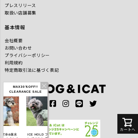
プレスリリース
取扱い店舗募集
基本情報
会社概要
お問い合わせ
プライバシーポリシー
利用規約
特定商取引法に基づく表記
MAX30％OFF!!
CLEARANCE SALE
カートへ
IDOG ICE HOLD ネ
空冷&保水
ICE HOLD フィッシ
テックタンク 遮熱
ッククーラー 保冷剤