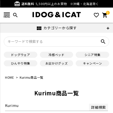
ベージュ
グレー
card_giftcard
送料無料
5,500円以上のお買物
※沖縄・北海道除く
パープル
ブラウン
0
ホワイト
ブラック
search
favorite_outline
shopping_cart
在庫なし商品
カテゴリーから探す
view_module
在庫なし商品を表示しない
search
サイズ
ドッグウェア
冷感ベッド
シニア特集
並び順
ひんやり特集
お出かけグッズ
キャンペーン
新着順
登録順
価格が安い順
価格が高い順
HOME
Kurimu商品一覧
優先度順
レビュー順
キーワードヒット順
Kurimu商品一覧
検索
Kurimu
詳細検索