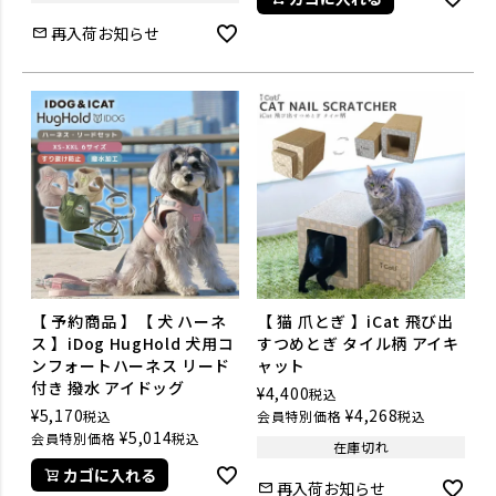
再入荷お知らせ
【 予約商品 】【 犬 ハーネ
【 猫 爪とぎ 】iCat 飛び出
ス 】iDog HugHold 犬用コ
すつめとぎ タイル柄 アイキ
ンフォートハーネス リード
ャット
付き 撥水 アイドッグ
¥
4,400
税込
¥
5,170
¥
4,268
税込
会員特別価格
税込
¥
5,014
会員特別価格
税込
在庫切れ
カゴに入れる
再入荷お知らせ