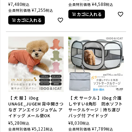
¥
7,480
¥
4,588
税込
会員特別価格
税込
¥
7,255
会員特別価格
税込
カゴに入れる
カゴに入れる
【 犬 服 】iDog
【 犬 サークル 】iDog 介護
UNAGE_JUGEM 背中開きつ
しやすい8角形 防水ソフト
なぎ アンエイジ ジュゲム ア
サークルケージ｜持ち運び
イドッグ メール便OK
バッグ付 アイドッグ
¥
5,280
¥
8,030
税込
税込
¥
5,121
¥
7,789
会員特別価格
税込
会員特別価格
税込