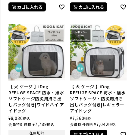
カゴに入れる
カゴに入れる
【 犬 ケージ 】iDog
【 犬 ケージ 】iDog
REFUGE SPACE 防水・撥水
REFUGE SPACE 防水・撥水
ソフトケージ防災用持ち出
ソフトケージ・防災用持ち
しバッグ付き|ワイドハイ ア
出しバッグ付き|レギュラー
イドッグ
アイドッグ
¥
8,030
¥
7,260
税込
税込
¥
7,789
¥
7,042
会員特別価格
税込
会員特別価格
税込
在庫切れ
カゴに入れる