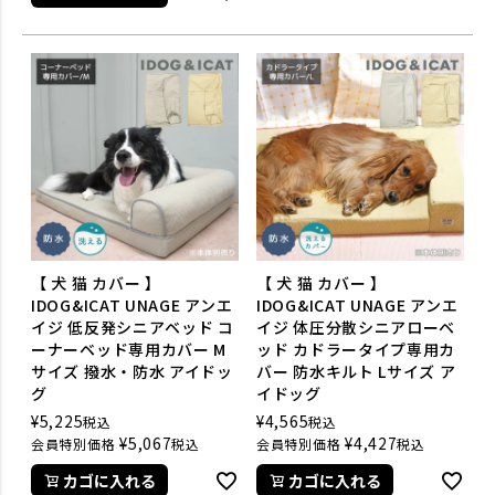
【 犬 猫 カバー 】
【 犬 猫 カバー 】
IDOG&ICAT UNAGE アンエ
IDOG&ICAT UNAGE アンエ
イジ 低反発シニアベッド コ
イジ 体圧分散シニアローベ
ーナーベッド専用カバー M
ッド カドラータイプ専用カ
サイズ 撥水・防水 アイドッ
バー 防水キルト Lサイズ ア
グ
イドッグ
¥
5,225
¥
4,565
税込
税込
¥
5,067
¥
4,427
会員特別価格
税込
会員特別価格
税込
カゴに入れる
カゴに入れる