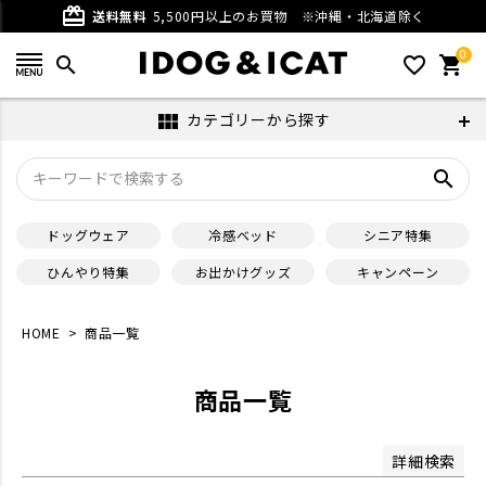
ベージュ
グレー
card_giftcard
送料無料
5,500円以上のお買物
※沖縄・北海道除く
パープル
ブラウン
0
ホワイト
ブラック
search
favorite_outline
shopping_cart
在庫なし商品
カテゴリーから探す
view_module
在庫なし商品を表示しない
search
サイズ
ドッグウェア
冷感ベッド
シニア特集
並び順
ひんやり特集
お出かけグッズ
キャンペーン
新着順
登録順
価格が安い順
価格が高い順
HOME
商品一覧
優先度順
レビュー順
キーワードヒット順
商品一覧
検索
詳細検索