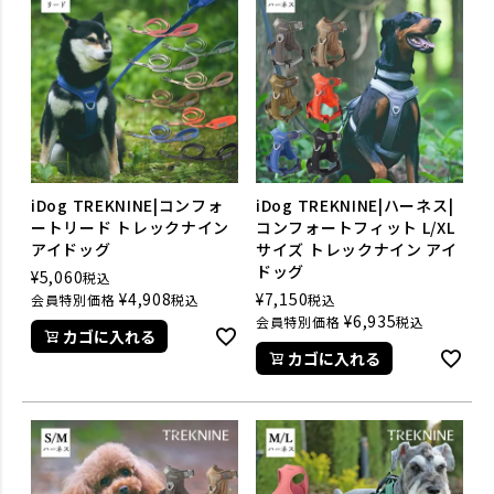
iDog TREKNINE|コンフォ
iDog TREKNINE|ハーネス|
ートリード トレックナイン
コンフォートフィット L/XL
アイドッグ
サイズ トレックナイン アイ
ドッグ
¥
5,060
税込
¥
4,908
¥
7,150
会員特別価格
税込
税込
¥
6,935
会員特別価格
税込
カゴに入れる
カゴに入れる