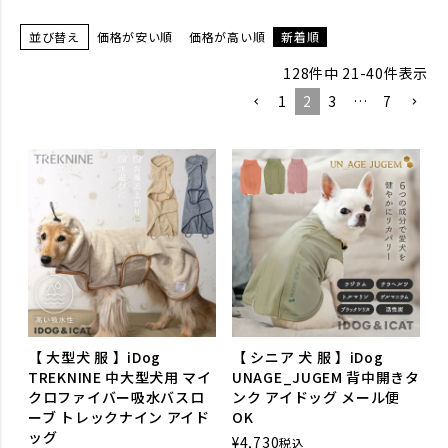
並び替え
価格が安い順
価格が高い順
新着順
128
件中
21
-
40
件表示
1
2
3
…
7
【 大型犬 服 】iDog
【 シニア 犬 服 】iDog
TREKNINE 中大型犬用 マイ
UNAGE_JUGEM 背中開きタ
クロファイバー吸水バスロ
ンク アイドッグ メール便
ーブ トレックナイン アイド
OK
ッグ
¥
4,730
税込