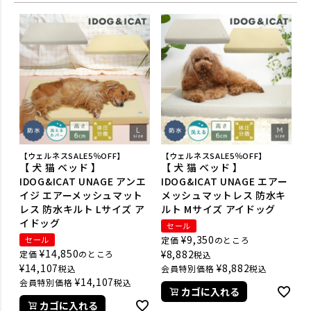
【ウェルネスSALE5％OFF】
【ウェルネスSALE5％OFF】
【 犬 猫 ベッド 】
【 犬 猫 ベッド 】
IDOG&ICAT UNAGE アンエ
IDOG&ICAT UNAGE エアー
イジ エアーメッシュマット
メッシュマットレス 防水キ
レス 防水キルト Lサイズ ア
ルト Mサイズ アイドッグ
イドッグ
セール
¥
9,350
セール
定価
のところ
¥
14,850
¥
8,882
定価
のところ
税込
¥
14,107
¥
8,882
税込
会員特別価格
税込
¥
14,107
会員特別価格
税込
カゴに入れる
カゴに入れる