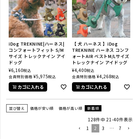
iDog TREKNINE|ハーネス|
【 犬 ハーネス 】iDog
コンフォートフィット S/M
TREKNINE ハーネス コンフ
サイズ トレックナイン アイ
ォートAIR ベストM/Lサイズ
ドッグ
トレックナイン アイドッグ
¥
6,160
¥
4,400
税込
税込
¥
5,975
¥
4,268
会員特別価格
税込
会員特別価格
税込
カゴに入れる
カゴに入れる
並び替え
価格が安い順
価格が高い順
新着順
128
件中
21
-
40
件表示
1
2
3
…
7