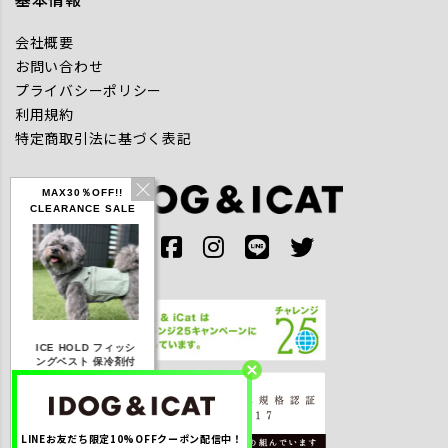
会社概要
お問い合わせ
プライバシーポリシー
利用規約
特定商取引法に基づく表記
MAX30％OFF!!
CLEARANCE SALE
IDOG ICE HOLD ネ
ICE HOLD フィッシ
テックタンク 遮熱
リフレッシ
ッククーラー 保冷剤
ングベスト 保冷剤付
UVカット
ダナ
付
【20％OFF】3,168
【20％OFF】1,760
【20％OFF】2,200
【20％OFF】
円(税込み)
円(税込み)
円(税込み)
円(税込
LINEお友だち限定10%OFFクーポン配信中！
詳しく見る
詳しく見る
詳しく見る
詳しく