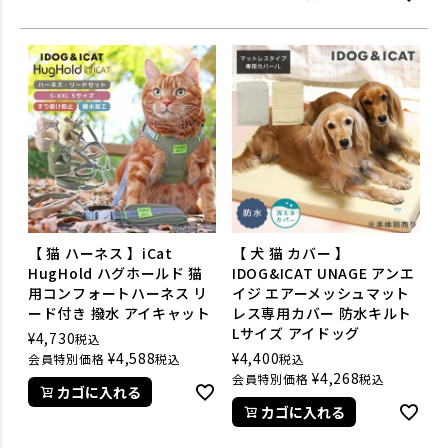
【 猫 ハーネス 】iCat
【 犬 猫 カバー 】
HugHold ハグホールド 猫
IDOG&ICAT UNAGE アンエ
用コンフォートハーネス リ
イジ エアーメッシュマット
ード付き 撥水 アイキャット
レス専用カバー 防水キルト
Lサイズ アイドッグ
¥
4,730
税込
¥
4,588
¥
4,400
会員特別価格
税込
税込
¥
4,268
会員特別価格
税込
カゴに入れる
カゴに入れる