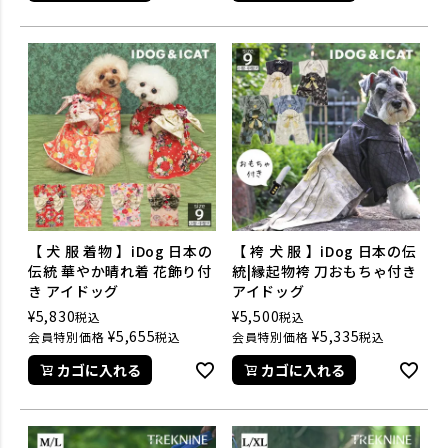
【 犬 服 着物 】iDog 日本の
【 袴 犬 服 】iDog 日本の伝
伝統 華やか晴れ着 花飾り付
統|縁起物袴 刀おもちゃ付き
き アイドッグ
アイドッグ
¥
5,830
¥
5,500
税込
税込
¥
5,655
¥
5,335
会員特別価格
税込
会員特別価格
税込
カゴに入れる
カゴに入れる