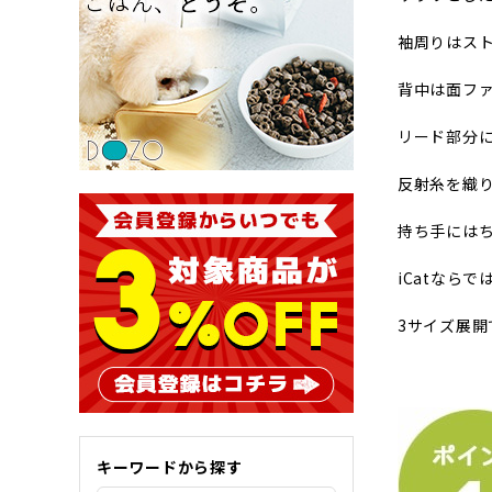
袖周りはス
背中は面フ
リード部分
反射糸を織
持ち手には
iCatなら
3サイズ展
キーワードから探す