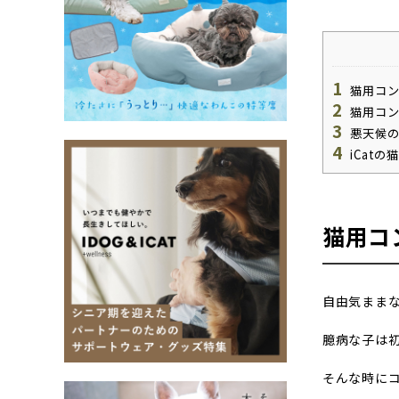
1
猫用コン
2
猫用コン
3
悪天候の
4
iCat
猫用コ
自由気まま
臆病な子は
そんな時に