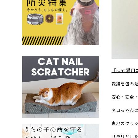
【iCat 猫
愛猫を包み
安心・安全
ネコちゃん
裏地のクッ
サラリとし