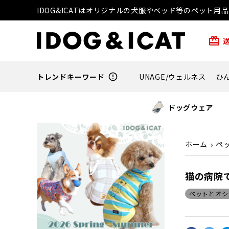
IDOG&ICATはオリジナルの犬服やベッド等のペット
card_giftcard
トレンドキーワード
error_outline
UNAGE/ウェルネス
ひ
ドッグウェア
ホーム
ペ
猫の病院で
ペットとオシ