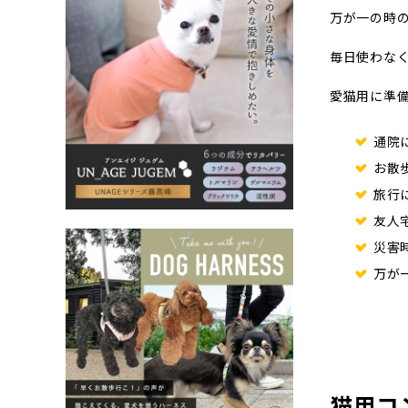
万が一の時
毎日使わな
愛猫用に準
通院
お散
旅行
友人
災害
万が
猫用コ