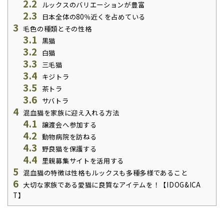
2.2
ルックスのバリエーションが豊富
2.3
日本全体の80％近くを占めている
3
毛色の種類とその性格
3.1
黒猫
3.2
白猫
3.3
三毛猫
3.4
キジトラ
3.5
茶トラ
3.6
サバトラ
4
混血猫を家族に迎え入れる方法
4.1
譲渡会へ参加する
4.2
動物病院を訪ねる
4.3
野良猫を保護する
4.4
里親募集サイトを活用する
5
混血猫の特徴は性格もルックスも多種多様であること
6
大切な家族である愛猫に良質なアイテムを！【IDOG&ICA
T】