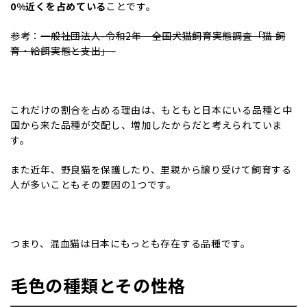
0%近くを占めている
ことです。
参考：
一般社団法人-令和2年 全国犬猫飼育実態調査「猫 飼
育・給餌実態と支出」-
これだけの割合を占める理由は、もともと日本にいる品種と中
国から来た品種が交配し、増加したからだと考えられていま
す。
また近年、野良猫を保護したり、里親から譲り受けて飼育する
人が多いこともその要因の1つです。
つまり、混血猫は日本にもっとも存在する品種です。
毛色の種類とその性格