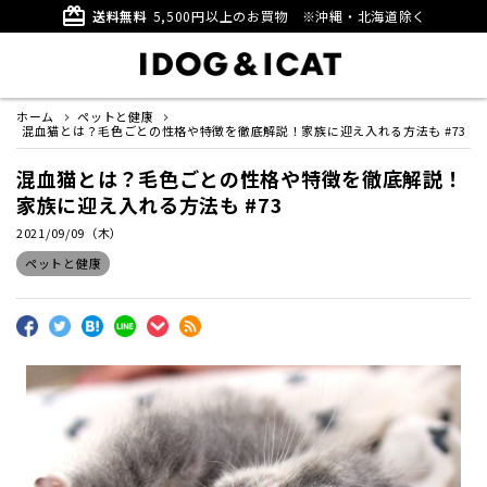
card_giftcard
送料無料
5,500円以上のお買物
※沖縄・北海道除く
ホーム
ペットと健康
混血猫とは？毛色ごとの性格や特徴を徹底解説！家族に迎え入れる方法も #73
混血猫とは？毛色ごとの性格や特徴を徹底解説！
家族に迎え入れる方法も #73
2021/09/09（木）
ペットと健康