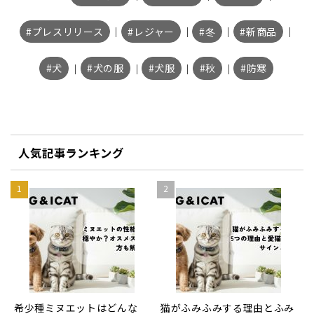
プレスリリース
｜
レジャー
｜
冬
｜
新商品
｜
犬
｜
犬の服
｜
犬服
｜
秋
｜
防寒
人気記事ランキング
希少種ミヌエットはどんな
猫がふみふみする理由とふみ