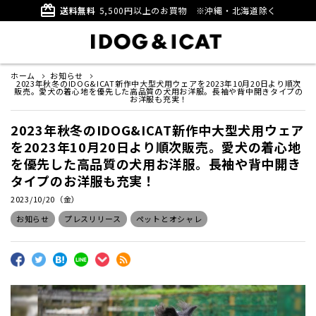
card_giftcard
送料無料
5,500円以上のお買物
※沖縄・北海道除く
ホーム
お知らせ
2023年秋冬のIDOG&ICAT新作中大型犬用ウェアを2023年10月20日より順次
販売。愛犬の着心地を優先した高品質の犬用お洋服。長袖や背中開きタイプの
お洋服も充実！
2023年秋冬のIDOG&ICAT新作中大型犬用ウェア
を2023年10月20日より順次販売。愛犬の着心地
を優先した高品質の犬用お洋服。長袖や背中開き
タイプのお洋服も充実！
2023/10/20（金）
お知らせ
プレスリリース
ペットとオシャレ