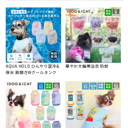
AQUA HOLD ひんやり空冷&
華やか大輪帯浴衣 防蚊
保水 肩開きWクールタンク