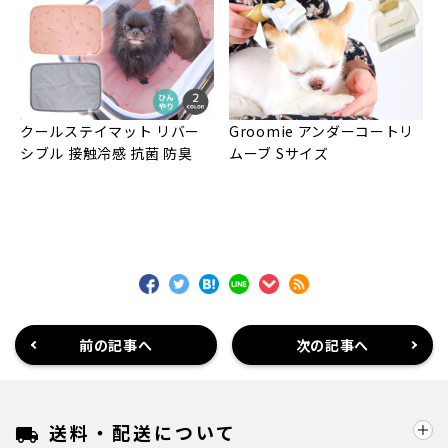
クールステイマット リバー
Groomie アンダーコートリ
シブル 接触冷感 抗菌 防臭
ムーブ Sサイズ
前の記事へ
次の記事へ
送料・配送について
local_shipping