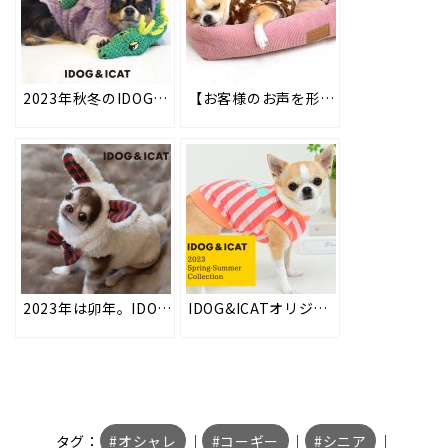
2023年秋冬のIDOG&ICAT新作イベントウェアを2023年8月18日より順次販売。ハロウィン・クリスマス・お正月など、秋冬のイベントにピッタリのペット用コスチュームです。
【お客様のお声を形に】毛布ポンチョ【ペットの着る毛布】が更に快適に。#90
2023年は卯年。IDOG&ICATでは年賀状や記念撮影にオススメの可愛い干支ドッグウェア「うさぎパーカー」「うさぎスヌード」を2022年9月4日より順次販売開始！
IDOG&ICATオリジナルの春夏新作ドッグウェアを2023年2月2日より順次販売開始！愛犬の着心地を優先した高品質の犬用お洋服。防虫機能やひんやり効果などの機能ウェアも充実！
タグ：
オシャレ
｜
コーギー
｜
シニア
｜