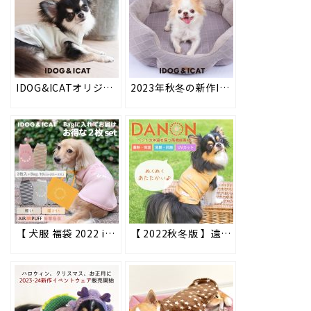
IDOG&ICATオリジナルの春夏新作ドッグウェアを2023年7月26日より順次販売開始！愛犬の着心地を優先した高品質の犬用お洋服。長袖や背中開きタイプのお洋服も充実！
2023年秋冬の新作IDOG&ICATオリジナルペットベッド＆マットを2023年8月4日より順次販売。ペットの体温だけで暖かくなる機能性素材を使用した、ペットに優しいベッドで愛犬・愛猫に心地よい眠りを
【 犬服 福袋 2022 idog 】iDogの国産ドッグウェアを気軽にお試し！福袋 スタンダードパック 2枚入り 好評販売中!! #72
【 2022秋冬版 】遠赤外線効果でペットの体温を保つ高機能素材ペット用ウェア「DANON(ダンオン)」