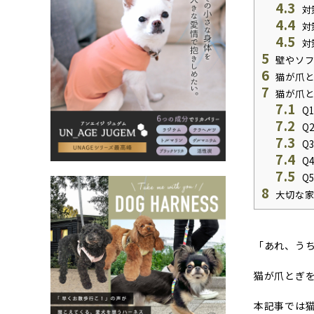
4.3
対
4.4
対
4.5
対
5
壁やソフ
6
猫が爪と
7
猫が爪と
7.1
Q
7.2
Q
7.3
Q
7.4
Q
7.5
Q
8
大切な家
「あれ、う
猫が爪とぎ
本記事では