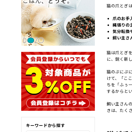
猫の爪とぎ
爪のお手
縄張りの
気分転換
飼い主さ
猫は爪とぎ
に、鋭く新
猫のぷにぷ
けて、「こ
ちを「ふぅ
するからと
飼い主さん
きは、たく
キーワードから探す