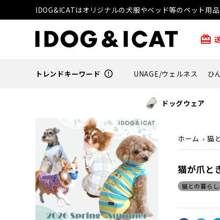
IDOG&ICATはオリジナルの犬服やベッド等のペット
card_giftcard
トレンドキーワード
error_outline
UNAGE/ウェルネス
ひ
ドッグウェア
ホーム
猫
猫が爪と
猫との暮らし