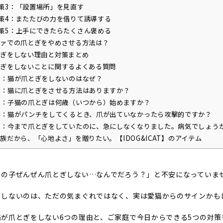
策3：「設置場所」を見直す
策4：またたびの力を借りて誘導する
策5：上手にできたらたくさん褒める
ァでの爪とぎをやめさせる方法は？
ぎをしない理由と対策まとめ
ぎをしないことに関するよくある質問
1：猫が爪とぎをしないのはなぜ？
2：猫に爪とぎをさせる方法はありますか？
3：子猫の爪とぎは何歳（いつから）始めますか？
4：猫がパンチをしてくるとき、爪が出ていなかったら攻撃的ですか？
5：今まで爪とぎをしていたのに、急にしなくなりました。病気でしょう
族だから、「心地よさ」を贈りたい。【IDOG&ICAT】のアイテム
ちの子ぜんぜん爪とぎしない…なんでだろう？」と不安になっていま
をしないのは、ただの気まぐれではなく、実は愛猫からのサインかも
猫が爪とぎをしない6つの理由と、ご家庭で今日からできる5つの対策