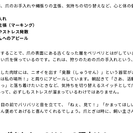
は、爪のお手入れや縄張りの主張、気持ちの切り替えなど、心と体の
入れ
主張（マーキング）
やストレス発散
んへのアピール
をすることで、爪の表面にある古くなった層をペリペリとはがしてい
しい爪を保っているのです。これは、狩りのための爪の手入れという
にした肉球には、ニオイを出す「臭腺（しゅうせん）」という器官が
こは私の場所！」と周りにアピールしています。朝起きて「さあ、活
ーっ」と落ち着けたいときなど、気持ちを切り替えるスイッチとして
いって、必ずしもストレスが溜まっているわけではありません。
の目の前でバリバリと音を立てて、「ねぇ、見て！」「かまってほし
さん褒めてあげると喜んでくれるでしょう。爪とぎは時に、飼い主さ