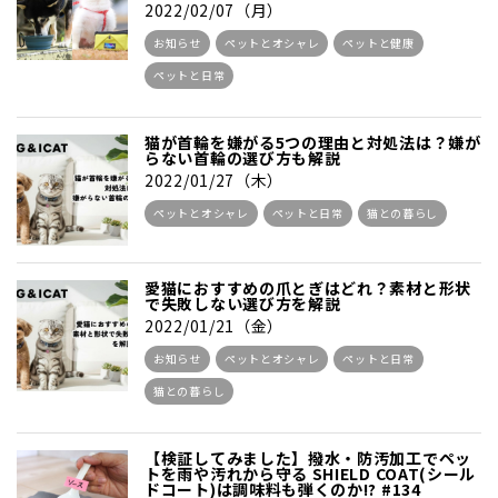
2022/02/07（月）
お知らせ
ペットとオシャレ
ペットと健康
ペットと日常
猫が首輪を嫌がる5つの理由と対処法は？嫌が
らない首輪の選び方も解説
2022/01/27（木）
ペットとオシャレ
ペットと日常
猫との暮らし
愛猫におすすめの爪とぎはどれ？素材と形状
で失敗しない選び方を解説
2022/01/21（金）
お知らせ
ペットとオシャレ
ペットと日常
猫との暮らし
【検証してみました】撥水・防汚加工でペッ
トを雨や汚れから守る SHIELD COAT(シール
ドコート)は調味料も弾くのか!? #134