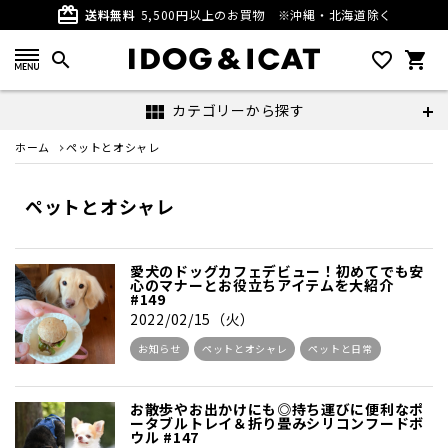
card_giftcard
送料無料
5,500円以上のお買物
※沖縄・北海道除く
search
favorite_outline
shopping_cart
カテゴリーから探す
view_module
ホーム
ペットとオシャレ
ペットとオシャレ
愛犬のドッグカフェデビュー！初めてでも安
心のマナーとお役立ちアイテムを大紹介
#149
2022/02/15（火）
お知らせ
ペットとオシャレ
ペットと日常
お散歩やお出かけにも◎持ち運びに便利なポ
ータブルトレイ＆折り畳みシリコンフードボ
ウル #147