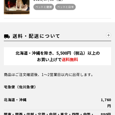
ペットと健康
ペットと日常
送料・配送について
local_shipping
北海道・沖縄を除き、5,500円（税込）以上の
お買い上げで
送料無料
商品はご注文確認後、1～2営業日以内に出荷します。
宅急便（佐川急便）
北海道・沖縄
1,760
円
関東・関西・信越・北陸・中部・東北・四国・中国・
880円