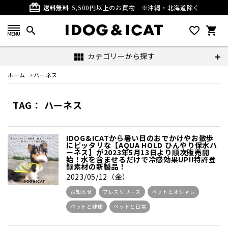
card_giftcard
送料無料
5,500円以上のお買物
※沖縄・北海道除く
search
favorite_outline
shopping_cart
カテゴリーから探す
view_module
ホーム
ハーネス
TAG： ハーネス
IDOG&ICATから暑い日のおでかけやお散歩
にピッタリな【AQUA HOLD ひんやり保水ハ
ーネス】が2023年5月13日より順次販売開
始！水を含ませるだけで冷感効果UP!!特許登
録素材の新製品！
2023/05/12（金）
お知らせ
プレスリリース
ペットとオシャレ
ペットと健康
ペットと日常