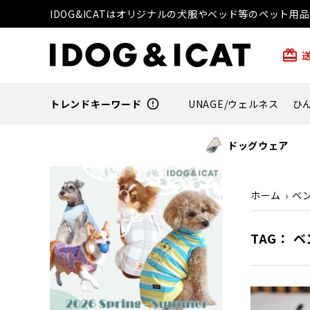
IDOG&ICATはオリジナルの犬服やベッド等のペット
card_giftcard
トレンドキーワード
error_outline
UNAGE/ウェルネス
ひ
ドッグウェア
ホーム
ベン
TAG： 