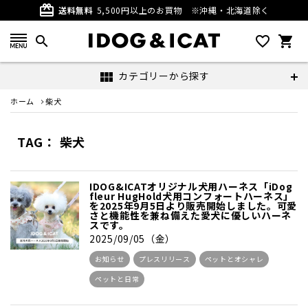
card_giftcard
送料無料
5,500円以上のお買物
※沖縄・北海道除く
search
favorite_outline
shopping_cart
カテゴリーから探す
view_module
ホーム
柴犬
TAG： 柴犬
IDOG&ICATオリジナル犬用ハーネス「iDog
fleur HugHold犬用コンフォートハーネス」
を2025年9月5日より販売開始しました。可愛
さと機能性を兼ね備えた愛犬に優しいハーネ
スです。
2025/09/05（金）
お知らせ
プレスリリース
ペットとオシャレ
ペットと日常