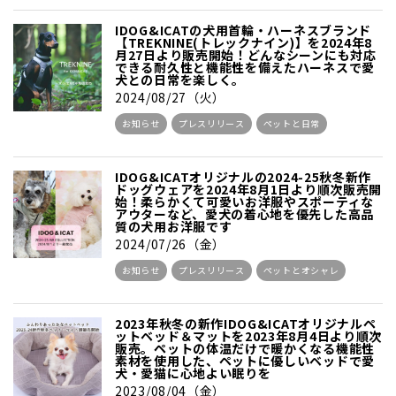
IDOG&ICATの犬用首輪・ハーネスブランド
【TREKNINE(トレックナイン)】を2024年8
月27日より販売開始！どんなシーンにも対応
できる耐久性と機能性を備えたハーネスで愛
犬との日常を楽しく。
2024/08/27（火）
お知らせ
プレスリリース
ペットと日常
IDOG&ICATオリジナルの2024-25秋冬新作
ドッグウェアを2024年8月1日より順次販売開
始！柔らかくて可愛いお洋服やスポーティな
アウターなど、愛犬の着心地を優先した高品
質の犬用お洋服です
2024/07/26（金）
お知らせ
プレスリリース
ペットとオシャレ
2023年秋冬の新作IDOG&ICATオリジナルペ
ットベッド＆マットを2023年8月4日より順次
販売。ペットの体温だけで暖かくなる機能性
素材を使用した、ペットに優しいベッドで愛
犬・愛猫に心地よい眠りを
2023/08/04（金）