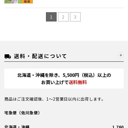
1
2
3
送料・配送について
local_shipping
北海道・沖縄を除き、5,500円（税込）以上の
お買い上げで
送料無料
商品はご注文確認後、1～2営業日以内に出荷します。
宅急便（佐川急便）
北海道・沖縄
1,760