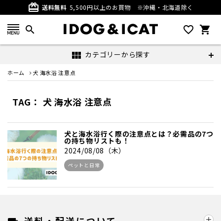
card_giftcard
送料無料
5,500円以上のお買物
※沖縄・北海道除く
search
favorite_outline
shopping_cart
カテゴリーから探す
view_module
ホーム
犬 海水浴 注意点
TAG： 犬 海水浴 注意点
犬と海水浴行く際の注意点とは？必需品の7つ
の持ち物リストも！
2024/08/08（木）
ペットと日常
送料・配送について